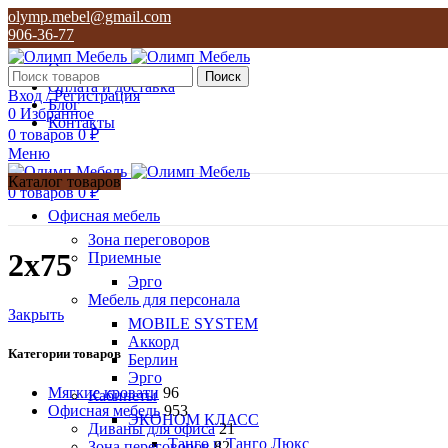
olymp.mebel@gmail.com
906-36-77
О нас
Поиск
Оплата и доставка
Вход / Регистрация
Блог
0
Избранное
Контакты
0
товаров
0
₽
Меню
Каталог товаров
0
товаров
0
₽
Офисная мебель
Зона переговоров
2х75
Приемные
Эрго
Мебель для персонала
Закрыть
MOBILE SYSTEM
Аккорд
Категории товаров
Берлин
Эрго
Мягкие кровати
96
Кабинеты
Офисная мебель
953
ЭКОНОМ КЛАСС
Диваны для офиса
21
Танго и Танго Люкс
Зона переговоров
82