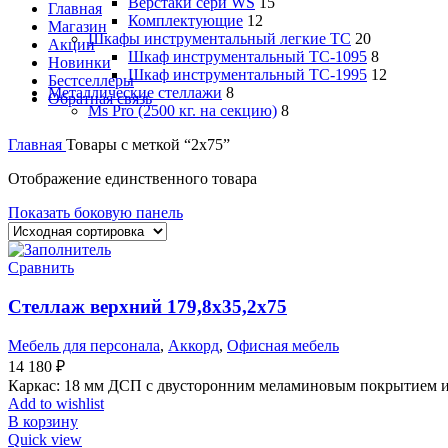
Верстаки сери WS
15
Главная
Комплектующие
12
Магазин
Шкафы инструментальный легкие ТС
20
Акции
Шкаф инструментальный TC-1095
8
Новинки
Шкаф инструментальный TC-1995
12
Бестселлеры
Металлические стеллажи
8
Обратная связь
Ms Pro (2500 кг. на секцию)
8
Главная
Товары с меткой “2х75”
Отображение единственного товара
Показать боковую панель
Сравнить
Стеллаж верхний 179,8х35,2х75
Мебель для персонала
,
Аккорд
,
Офисная мебель
14 180
₽
Каркас: 18 мм ДСП с двусторонним меламиновым покрыти
Add to wishlist
В корзину
Quick view