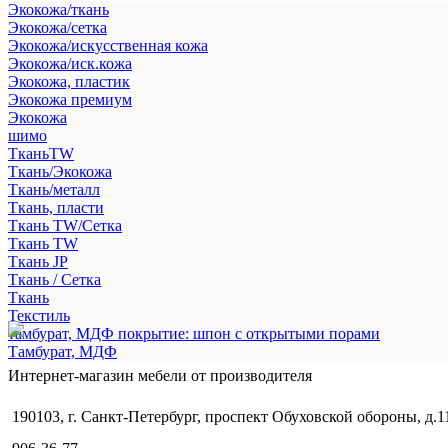
Экокожа/ткань
Экокожа/сетка
Экокожа/искусственная кожа
Экокожа/иск.кожа
Экокожа, пластик
Экокожа премиум
Экокожа
шимо
ТканьTW
Ткань/Экокожа
Ткань/металл
Ткань, пласти
Ткань TW/Сетка
Ткань TW
Ткань JP
Ткань / Сетка
Ткань
Текстиль
тамбурат, МДФ покрытие: шпон с открытыми порами
Тамбурат, МДФ
Интернет-магазин мебели от производителя
190103, г. Санкт-Петербург, проспект Обуховской обороны, д.1