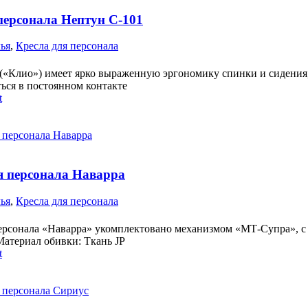
персонала Нептун C-101
лья
,
Кресла для персонала
(«Клио») имеет ярко выраженную эргономику спинки и сидени
ться в постоянном контакте
t
я персонала Наварра
лья
,
Кресла для персонала
ерсонала «Наварра» укомплектовано механизмом «МТ-Супра», с
атериал обивки: Ткань JP
t