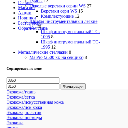
Тумбы
12
Главная
Тяжелые верстаки серии WS
27
Магазин
Верстаки сери WS
15
Акции
Комплектующие
12
Новинки
Шкафы инструментальный легкие
Бестселлеры
ТС
20
Обратная связь
Шкаф инструментальный TC-
1095
8
Шкаф инструментальный TC-
1995
12
Металлические стеллажи
8
Ms Pro (2500 кг. на секцию)
8
Сортировать по цене
Минимальная
Максимальная
цена
цена
Фильтрация
Экокожа/ткань
Экокожа/сетка
Экокожа/искусственная кожа
Экокожа/иск.кожа
Экокожа, пластик
Экокожа премиум
Экокожа
шимо