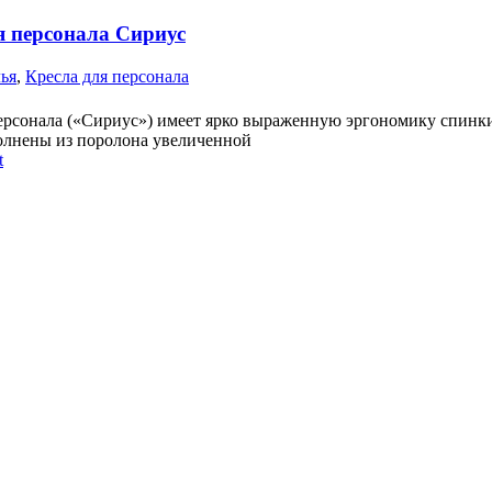
я персонала Сириус
лья
,
Кресла для персонала
ерсонала («Сириус») имеет ярко выраженную эргономику спинк
олнены из поролона увеличенной
t