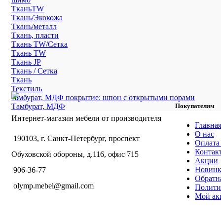
ТканьTW
Ткань/Экокожа
Ткань/металл
Ткань, пласти
Ткань TW/Сетка
Ткань TW
Ткань JP
Ткань / Сетка
Ткань
Текстиль
тамбурат, МДФ покрытие: шпон с открытыми порами
Тамбурат, МДФ
Покупателям
Интернет-магазин мебели от производителя
Главна
О нас
190103, г. Санкт-Петербург, проспект
Оплата 
Контак
Обуховской обороны, д.116, офис 715
Акции
Новин
906-36-77
Обратна
olymp.mebel@gmail.com
Полити
Мой ак