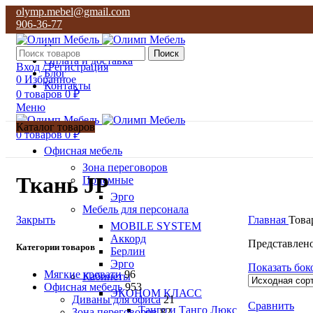
olymp.mebel@gmail.com
906-36-77
О нас
Поиск
Оплата и доставка
Вход / Регистрация
Блог
0
Избранное
Контакты
0
товаров
0
₽
Меню
Каталог товаров
0
товаров
0
₽
Офисная мебель
Зона переговоров
Ткань JP
Приемные
Эрго
Мебель для персонала
Закрыть
Главная
Това
MOBILE SYSTEM
Аккорд
Представлено
Категории товаров
Берлин
Эрго
Показать бок
Мягкие кровати
96
Кабинеты
Офисная мебель
953
ЭКОНОМ КЛАСС
Диваны для офиса
21
Сравнить
Танго и Танго Люкс
Зона переговоров
82