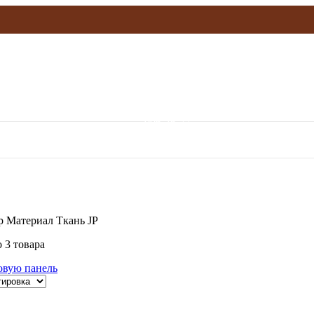
olymp.mebel@gmail.com
906-36-77
р Материал
Ткань JP
 3 товара
овую панель