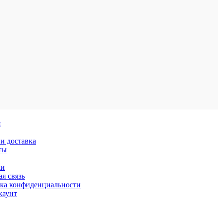
я
и доставка
ты
ки
я связь
ка конфиденциальности
каунт