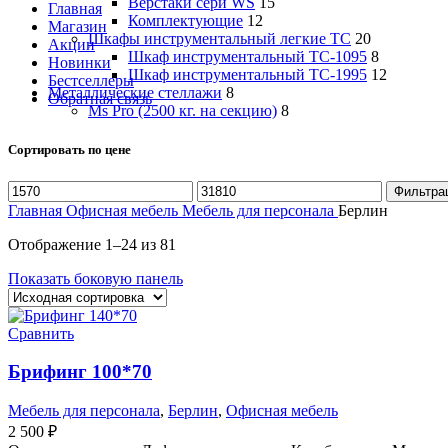
Верстаки сери WS
15
Главная
Комплектующие
12
Магазин
Шкафы инструментальный легкие ТС
20
Акции
Шкаф инструментальный TC-1095
8
Новинки
Шкаф инструментальный TC-1995
12
Бестселлеры
Металлические стеллажи
8
Обратная связь
Ms Pro (2500 кг. на секцию)
8
Сортировать по цене
Минимальная
Максимальная
Фильтра
цена
цена
Главная
Офисная мебель
Мебель для персонала
Берлин
Отображение 1–24 из 81
Показать боковую панель
Сравнить
Брифинг 100*70
Мебель для персонала
,
Берлин
,
Офисная мебель
2 500
₽