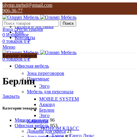
olymp.mebel@gmail.com
906-36-77
О нас
Поиск
Оплата и доставка
Вход / Регистрация
Блог
0
Избранное
Контакты
0
товаров
0
₽
Меню
Каталог товаров
0
товаров
0
₽
Офисная мебель
Зона переговоров
Берлин
Приемные
Эрго
Мебель для персонала
Закрыть
MOBILE SYSTEM
Аккорд
Категории товаров
Берлин
Эрго
Мягкие кровати
96
Кабинеты
Офисная мебель
953
ЭКОНОМ КЛАСС
Диваны для офиса
21
Танго и Танго Люкс
Зона переговоров
82