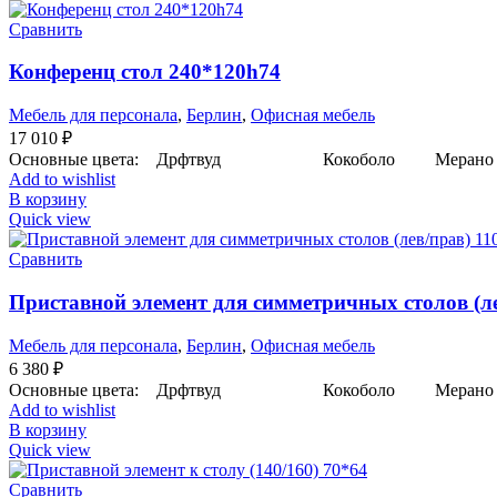
Сравнить
Конференц стол 240*120h74
Мебель для персонала
,
Берлин
,
Офисная мебель
17 010
₽
Основные цвета: Дрфтвуд Кокоболо Мерано к
Add to wishlist
В корзину
Quick view
Сравнить
Приставной элемент для симметричных столов (ле
Мебель для персонала
,
Берлин
,
Офисная мебель
6 380
₽
Основные цвета: Дрфтвуд Кокоболо Мерано к
Add to wishlist
В корзину
Quick view
Сравнить