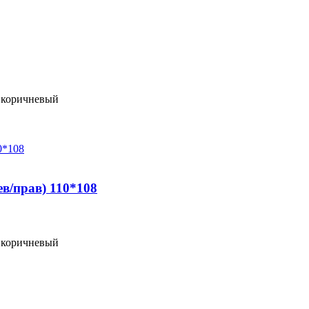
оричневый
в/прав) 110*108
оричневый