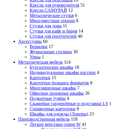
Кресла для руководителя
51
Кресла САМУРАЙ
12
Металлические стулья
6
Многоместные секции
8
Стулья для дома
11
Стулья для кафе и баров
14
Стулья для посетителей
40
Аксессуары
60
Вешалки
17
Журнальные столики
30
Урны
1
Металлическая мебель
114
Бухгалтерские шкафы
18
Индивидуальные шкафы кассира
4
Картотеки
15
Картотеки больших форматов
8
Многоящичные шкафы
7
Офисные архивные шкафы
26
Подкатные тумбы
4
Скамейки гардеробные и подставки LS
1
Справочные картотеки
8
Шкафы для одежды (Локеры)
23
Производственная мебель
118
Легкие верстаки серии W
41