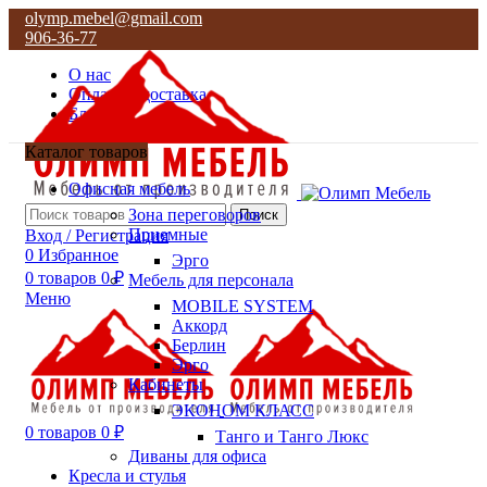
olymp.mebel@gmail.com
906-36-77
О нас
Оплата и доставка
Блог
Контакты
Каталог товаров
olymp.mebel@gmail.com
Офисная мебель
906-36-77
Зона переговоров
Поиск
Приемные
Вход / Регистрация
0
Избранное
Эрго
0
товаров
0
₽
Мебель для персонала
Меню
MOBILE SYSTEM
Аккорд
Берлин
Эрго
Кабинеты
ЭКОНОМ КЛАСС
0
товаров
0
₽
Танго и Танго Люкс
Диваны для офиса
Кресла и стулья