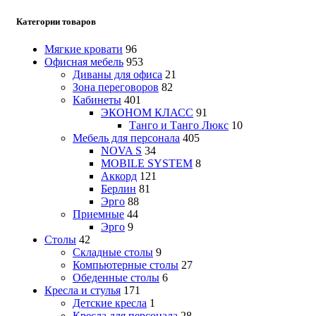
Категории товаров
Мягкие кровати
96
Офисная мебель
953
Диваны для офиса
21
Зона переговоров
82
Кабинеты
401
ЭКОНОМ КЛАСС
91
Танго и Танго Люкс
10
Мебель для персонала
405
NOVA S
34
MOBILE SYSTEM
8
Аккорд
121
Берлин
81
Эрго
88
Приемные
44
Эрго
9
Столы
42
Складные столы
9
Компьютерные столы
27
Обеденные столы
6
Кресла и стулья
171
Детские кресла
1
Кресла для персонала
28