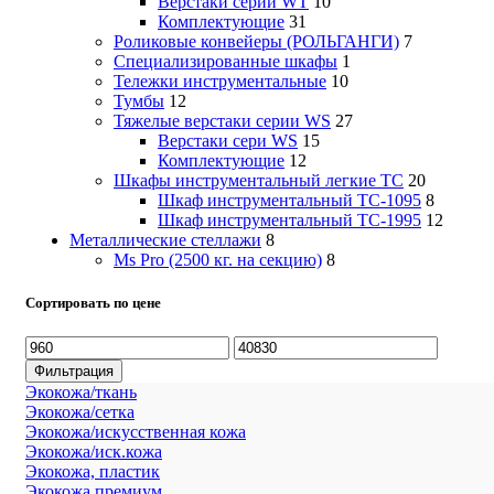
Верстаки серии WT
10
Комплектующие
31
Роликовые конвейеры (РОЛЬГАНГИ)
7
Специализированные шкафы
1
Тележки инструментальные
10
Тумбы
12
Тяжелые верстаки серии WS
27
Верстаки сери WS
15
Комплектующие
12
Шкафы инструментальный легкие ТС
20
Шкаф инструментальный TC-1095
8
Шкаф инструментальный TC-1995
12
Металлические стеллажи
8
Ms Pro (2500 кг. на секцию)
8
Сортировать по цене
Минимальная
Максимальная
цена
цена
Фильтрация
Экокожа/ткань
Экокожа/сетка
Экокожа/искусственная кожа
Экокожа/иск.кожа
Экокожа, пластик
Экокожа премиум