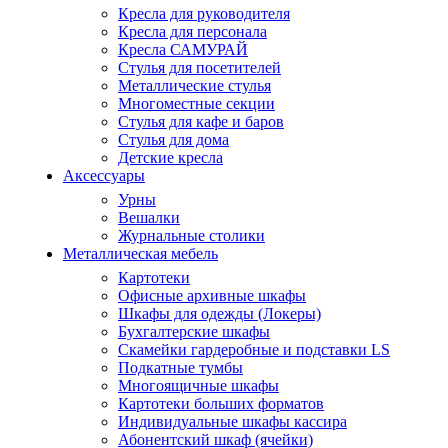
Кресла для руководителя
Кресла для персонала
Кресла САМУРАЙ
Стулья для посетителей
Металлические стулья
Многоместные секции
Стулья для кафе и баров
Стулья для дома
Детские кресла
Аксессуары
Урны
Вешалки
Журнальные столики
Металлическая мебель
Картотеки
Офисные архивные шкафы
Шкафы для одежды (Локеры)
Бухгалтерские шкафы
Скамейки гардеробные и подставки LS
Подкатные тумбы
Многоящичные шкафы
Картотеки больших форматов
Индивидуальные шкафы кассира
Абонентский шкаф (ячейки)