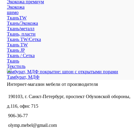
Экокожа премиум
Экокожа
шимо
ТканьTW
Ткань/Экокожа
Ткань/металл
Ткань, пласти
Ткань TW/Сетка
Ткань TW
Ткань JP
Ткань / Сетка
Ткань
Текстиль
тамбурат, МДФ покрытие: шпон с открытыми порами
Тамбурат, МДФ
Интернет-магазин мебели от производителя
190103, г. Санкт-Петербург, проспект Обуховской обороны,
д.116, офис 715
906-36-77
olymp.mebel@gmail.com