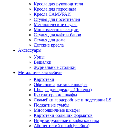
Кресла для руководителя
Кресла для персонала
Кресла САМУРАЙ
Стулья для посетителей
Металлические стулья
Многоместные секции
Стулья для кафе и баров
Стулья для дома
Детские кресла
Аксессуары
Урны
Вешалки
Журнальные столики
Металлическая мебель
Картотеки
Офисные архивные шкафы
Шкафы для одежды (Локеры)
Бухгалтерские шкафы
Скамейки гардеробные и подставки LS
Подкатные тумбы
Многоящичные шкафы
Картотеки больших форматов
Индивидуальные шкафы кассира
Абонентский шкаф (ячейки)