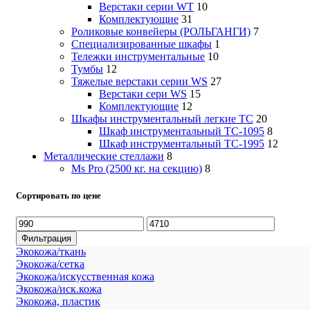
Верстаки серии WT
10
Комплектующие
31
Роликовые конвейеры (РОЛЬГАНГИ)
7
Специализированные шкафы
1
Тележки инструментальные
10
Тумбы
12
Тяжелые верстаки серии WS
27
Верстаки сери WS
15
Комплектующие
12
Шкафы инструментальный легкие ТС
20
Шкаф инструментальный TC-1095
8
Шкаф инструментальный TC-1995
12
Металлические стеллажи
8
Ms Pro (2500 кг. на секцию)
8
Сортировать по цене
Минимальная
Максимальная
цена
цена
Фильтрация
Экокожа/ткань
Экокожа/сетка
Экокожа/искусственная кожа
Экокожа/иск.кожа
Экокожа, пластик