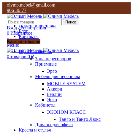
olymp.mebel@gmail.com
906-36-77
О нас
Поиск
Оплата и доставка
Вход / Регистрация
Блог
0
Избранное
Контакты
0
товаров
0
₽
Каталог товаров
Меню
olymp.mebel@gmail.com
Офисная мебель
906-36-77
0
товаров
0
₽
Зона переговоров
Приемные
Эрго
Мебель для персонала
MOBILE SYSTEM
Аккорд
Берлин
Эрго
Кабинеты
ЭКОНОМ КЛАСС
Танго и Танго Люкс
Диваны для офиса
Кресла и стулья