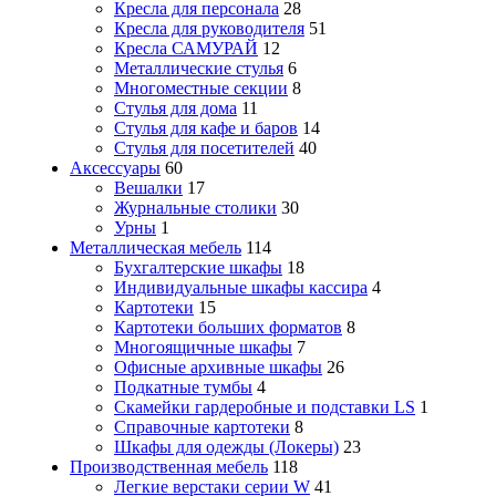
Кресла для персонала
28
Кресла для руководителя
51
Кресла САМУРАЙ
12
Металлические стулья
6
Многоместные секции
8
Стулья для дома
11
Стулья для кафе и баров
14
Стулья для посетителей
40
Аксессуары
60
Вешалки
17
Журнальные столики
30
Урны
1
Металлическая мебель
114
Бухгалтерские шкафы
18
Индивидуальные шкафы кассира
4
Картотеки
15
Картотеки больших форматов
8
Многоящичные шкафы
7
Офисные архивные шкафы
26
Подкатные тумбы
4
Скамейки гардеробные и подставки LS
1
Справочные картотеки
8
Шкафы для одежды (Локеры)
23
Производственная мебель
118
Легкие верстаки серии W
41