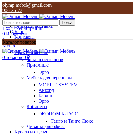
olymp.mebel@gmail.com
906-36-77
О нас
Поиск
Оплата и доставка
Вход / Регистрация
Блог
0
Избранное
Контакты
0
товаров
0
₽
Каталог товаров
Меню
olymp.mebel@gmail.com
Офисная мебель
906-36-77
0
товаров
0
₽
Зона переговоров
Приемные
Эрго
Мебель для персонала
MOBILE SYSTEM
Аккорд
Берлин
Эрго
Кабинеты
ЭКОНОМ КЛАСС
Танго и Танго Люкс
Диваны для офиса
Кресла и стулья