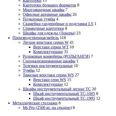
Картотеки
15
Картотеки больших форматов
8
Многоящичные шкафы
7
Офисные архивные шкафы
26
Подкатные тумбы
4
Скамейки гардеробные и подставки LS
1
Справочные картотеки
8
Шкафы для одежды (Локеры)
23
Производственная мебель
118
Легкие верстаки серии W
41
Верстаки серии WT
10
Комплектующие
31
Роликовые конвейеры (РОЛЬГАНГИ)
7
Специализированные шкафы
1
Тележки инструментальные
10
Тумбы
12
Тяжелые верстаки серии WS
27
Верстаки сери WS
15
Комплектующие
12
Шкафы инструментальный легкие ТС
20
Шкаф инструментальный TC-1095
8
Шкаф инструментальный TC-1995
12
Металлические стеллажи
8
Ms Pro (2500 кг. на секцию)
8