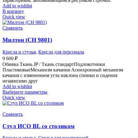
характерным, запоминающимся рисунком строчки.
Add to wishlist
В корзину
Quick view
Сравнить
Милтон (CH 9801)
Кресла и стулья
,
Кресла для персонала
9 600
₽
Обивка Ткань JP / Ткань стандартПодлокотники
ПластиковыеМеханизм качания Асинхронный механизм
качания с изменением угла наклона спинки и сидения
независимо друг
Add to wishlist
Выберите параметры
Quick view
Сравнить
Стул ИСО BL со столиком
Кресла и стулья
,
Стулья для посетителей