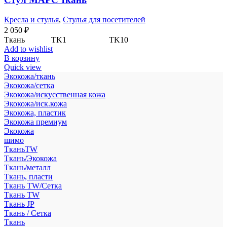
Кресла и стулья
,
Стулья для посетителей
2 050
₽
Ткань TK1 TK10
Add to wishlist
В корзину
Quick view
Экокожа/ткань
Экокожа/сетка
Экокожа/искусственная кожа
Экокожа/иск.кожа
Экокожа, пластик
Экокожа премиум
Экокожа
шимо
ТканьTW
Ткань/Экокожа
Ткань/металл
Ткань, пласти
Ткань TW/Сетка
Ткань TW
Ткань JP
Ткань / Сетка
Ткань