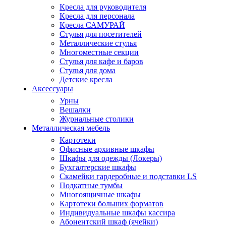
Кресла для руководителя
Кресла для персонала
Кресла САМУРАЙ
Стулья для посетителей
Металлические стулья
Многоместные секции
Стулья для кафе и баров
Стулья для дома
Детские кресла
Аксессуары
Урны
Вешалки
Журнальные столики
Металлическая мебель
Картотеки
Офисные архивные шкафы
Шкафы для одежды (Локеры)
Бухгалтерские шкафы
Скамейки гардеробные и подставки LS
Подкатные тумбы
Многоящичные шкафы
Картотеки больших форматов
Индивидуальные шкафы кассира
Абонентский шкаф (ячейки)