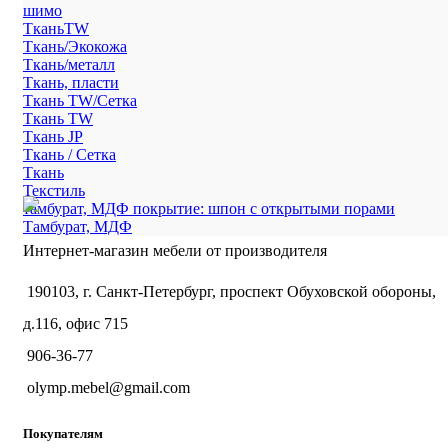
шимо
ТканьTW
Ткань/Экокожа
Ткань/металл
Ткань, пласти
Ткань TW/Сетка
Ткань TW
Ткань JP
Ткань / Сетка
Ткань
Текстиль
тамбурат, МДФ покрытие: шпон с открытыми порами
Тамбурат, МДФ
Интернет-магазин мебели от производителя
190103, г. Санкт-Петербург, проспект Обуховской обороны,
д.116, офис 715
906-36-77
olymp.mebel@gmail.com
Покупателям