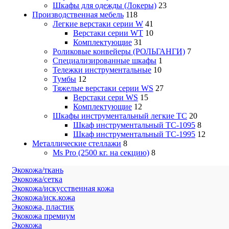
Шкафы для одежды (Локеры)
23
Производственная мебель
118
Легкие верстаки серии W
41
Верстаки серии WT
10
Комплектующие
31
Роликовые конвейеры (РОЛЬГАНГИ)
7
Специализированные шкафы
1
Тележки инструментальные
10
Тумбы
12
Тяжелые верстаки серии WS
27
Верстаки сери WS
15
Комплектующие
12
Шкафы инструментальный легкие ТС
20
Шкаф инструментальный TC-1095
8
Шкаф инструментальный TC-1995
12
Металлические стеллажи
8
Ms Pro (2500 кг. на секцию)
8
Экокожа/ткань
Экокожа/сетка
Экокожа/искусственная кожа
Экокожа/иск.кожа
Экокожа, пластик
Экокожа премиум
Экокожа