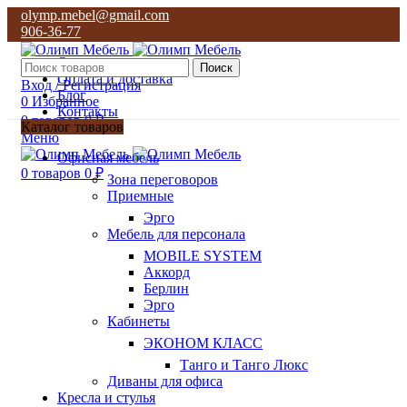
olymp.mebel@gmail.com
906-36-77
О нас
Поиск
Оплата и доставка
Вход / Регистрация
Блог
0
Избранное
Контакты
0
товаров
0
₽
Каталог товаров
Меню
olymp.mebel@gmail.com
Офисная мебель
906-36-77
0
товаров
0
₽
Зона переговоров
Приемные
Эрго
Мебель для персонала
MOBILE SYSTEM
Аккорд
Берлин
Эрго
Кабинеты
ЭКОНОМ КЛАСС
Танго и Танго Люкс
Диваны для офиса
Кресла и стулья