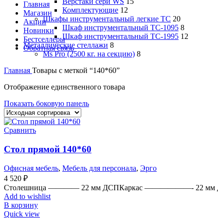
Верстаки сери WS
15
Главная
Комплектующие
12
Магазин
Шкафы инструментальный легкие ТС
20
Акции
Шкаф инструментальный TC-1095
8
Новинки
Шкаф инструментальный TC-1995
12
Бестселлеры
Металлические стеллажи
8
Обратная связь
Ms Pro (2500 кг. на секцию)
8
Главная
Товары с меткой “140*60”
Отображение единственного товара
Показать боковую панель
Сравнить
Стол прямой 140*60
Офисная мебель
,
Мебель для персонала
,
Эрго
4 520
₽
Столешница ———— 22 мм ДСПКаркас ——————- 22 м
Add to wishlist
В корзину
Quick view