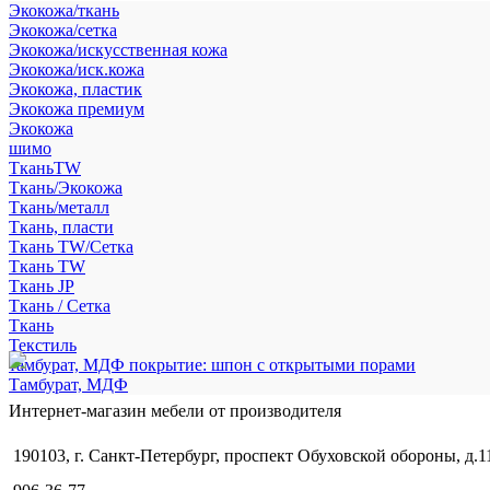
Экокожа/ткань
Экокожа/сетка
Экокожа/искусственная кожа
Экокожа/иск.кожа
Экокожа, пластик
Экокожа премиум
Экокожа
шимо
ТканьTW
Ткань/Экокожа
Ткань/металл
Ткань, пласти
Ткань TW/Сетка
Ткань TW
Ткань JP
Ткань / Сетка
Ткань
Текстиль
тамбурат, МДФ покрытие: шпон с открытыми порами
Тамбурат, МДФ
Интернет-магазин мебели от производителя
190103, г. Санкт-Петербург, проспект Обуховской обороны, д.1