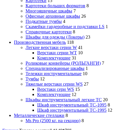
Картотеки
15
Картотеки больших форматов
8
Многоящичные шкафы
7
Офисные архивные шкафы
26
Подкатные тумбы
4
Скамейки гардеробные и подставки LS
1
Справочные картотеки
8
Шкафы для одежды (Локеры)
23
Производственная мебель
118
Легкие верстаки серии W
41
Верстаки серии WT
10
Комплектующие
31
Роликовые конвейеры (РОЛЬГАНГИ)
7
Специализированные шкафы
1
Тележки инструментальные
10
Тумбы
12
Тяжелые верстаки серии WS
27
Верстаки сери WS
15
Комплектующие
12
Шкафы инструментальный легкие ТС
20
Шкаф инструментальный TC-1095
8
Шкаф инструментальный TC-1995
12
Металлические стеллажи
8
Ms Pro (2500 кг. на секцию)
8