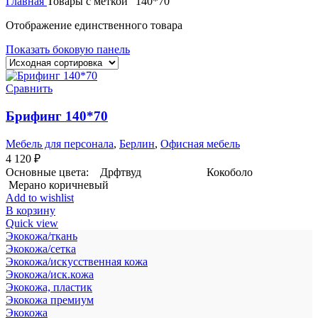
Главная
Товары с меткой “140*70”
Отображение единственного товара
Показать боковую панель
Сравнить
Брифинг 140*70
Мебель для персонала
,
Берлин
,
Офисная мебель
4 120
₽
Основные цвета: Дрфтвуд Кокоболо
Мерано коричневый
Add to wishlist
В корзину
Quick view
Экокожа/ткань
Экокожа/сетка
Экокожа/искусственная кожа
Экокожа/иск.кожа
Экокожа, пластик
Экокожа премиум
Экокожа