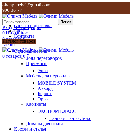
olymp.mebel@gmail.com
906-36-77
О нас
Поиск
Оплата и доставка
Вход / Регистрация
Блог
0
Избранное
Контакты
0
товаров
0
₽
Каталог товаров
Меню
olymp.mebel@gmail.com
Офисная мебель
906-36-77
0
товаров
0
₽
Зона переговоров
Приемные
Эрго
Мебель для персонала
MOBILE SYSTEM
Аккорд
Берлин
Эрго
Кабинеты
ЭКОНОМ КЛАСС
Танго и Танго Люкс
Диваны для офиса
Кресла и стулья