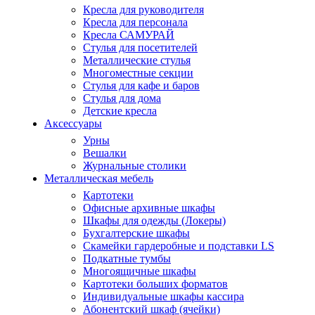
Кресла для руководителя
Кресла для персонала
Кресла САМУРАЙ
Стулья для посетителей
Металлические стулья
Многоместные секции
Стулья для кафе и баров
Стулья для дома
Детские кресла
Аксессуары
Урны
Вешалки
Журнальные столики
Металлическая мебель
Картотеки
Офисные архивные шкафы
Шкафы для одежды (Локеры)
Бухгалтерские шкафы
Скамейки гардеробные и подставки LS
Подкатные тумбы
Многоящичные шкафы
Картотеки больших форматов
Индивидуальные шкафы кассира
Абонентский шкаф (ячейки)