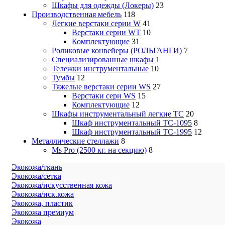
Шкафы для одежды (Локеры)
23
Производственная мебель
118
Легкие верстаки серии W
41
Верстаки серии WT
10
Комплектующие
31
Роликовые конвейеры (РОЛЬГАНГИ)
7
Специализированные шкафы
1
Тележки инструментальные
10
Тумбы
12
Тяжелые верстаки серии WS
27
Верстаки сери WS
15
Комплектующие
12
Шкафы инструментальный легкие ТС
20
Шкаф инструментальный TC-1095
8
Шкаф инструментальный TC-1995
12
Металлические стеллажи
8
Ms Pro (2500 кг. на секцию)
8
Экокожа/ткань
Экокожа/сетка
Экокожа/искусственная кожа
Экокожа/иск.кожа
Экокожа, пластик
Экокожа премиум
Экокожа