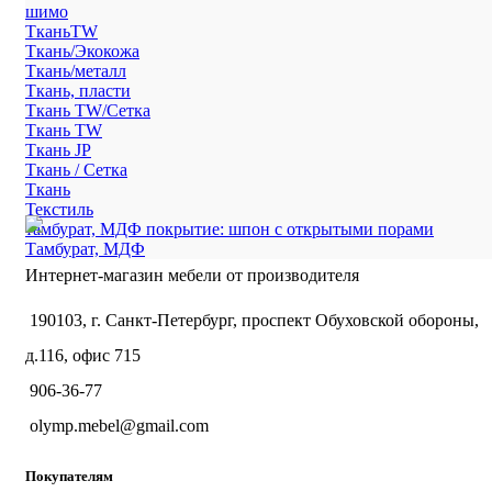
шимо
ТканьTW
Ткань/Экокожа
Ткань/металл
Ткань, пласти
Ткань TW/Сетка
Ткань TW
Ткань JP
Ткань / Сетка
Ткань
Текстиль
тамбурат, МДФ покрытие: шпон с открытыми порами
Тамбурат, МДФ
Интернет-магазин мебели от производителя
190103, г. Санкт-Петербург, проспект Обуховской обороны,
д.116, офис 715
906-36-77
olymp.mebel@gmail.com
Покупателям