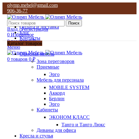
olymp.mebel@gmail.com
906-36-77
О нас
Поиск
Оплата и доставка
Вход / Регистрация
Блог
0
Избранное
Контакты
0
товаров
0
₽
Каталог товаров
Меню
olymp.mebel@gmail.com
Офисная мебель
906-36-77
0
товаров
0
₽
Зона переговоров
Приемные
Эрго
Мебель для персонала
MOBILE SYSTEM
Аккорд
Берлин
Эрго
Кабинеты
ЭКОНОМ КЛАСС
Танго и Танго Люкс
Диваны для офиса
Кресла и стулья