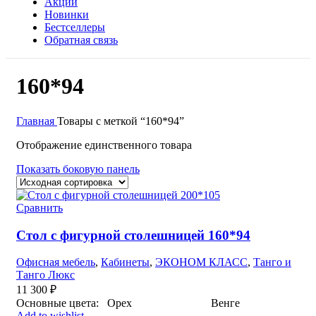
Акции
Новинки
Бестселлеры
Обратная связь
160*94
Главная
Товары с меткой “160*94”
Отображение единственного товара
Показать боковую панель
Сравнить
Стол с фигурной столешницей 160*94
Офисная мебель
,
Кабинеты
,
ЭКОНОМ КЛАСС
,
Танго и
Танго Люкс
11 300
₽
Основные цвета: Орех Венге
Add to wishlist