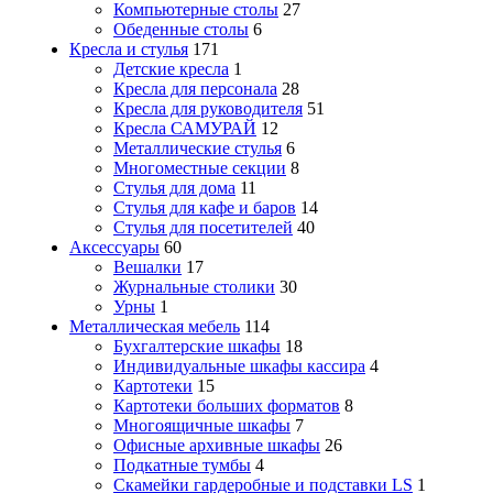
Компьютерные столы
27
Обеденные столы
6
Кресла и стулья
171
Детские кресла
1
Кресла для персонала
28
Кресла для руководителя
51
Кресла САМУРАЙ
12
Металлические стулья
6
Многоместные секции
8
Стулья для дома
11
Стулья для кафе и баров
14
Стулья для посетителей
40
Аксессуары
60
Вешалки
17
Журнальные столики
30
Урны
1
Металлическая мебель
114
Бухгалтерские шкафы
18
Индивидуальные шкафы кассира
4
Картотеки
15
Картотеки больших форматов
8
Многоящичные шкафы
7
Офисные архивные шкафы
26
Подкатные тумбы
4
Скамейки гардеробные и подставки LS
1