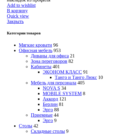
Add to wishlist
В корзину
Quick view
Закрыть
Категории товаров
Мягкие кровати
96
Офисная мебель
953
Диваны для офиса
21
Зона переговоров
82
Кабинеты
401
ЭКОНОМ КЛАСС
91
Танго и Танго Люкс
10
Мебель для персонала
405
NOVA S
34
MOBILE SYSTEM
8
Аккорд
121
Берлин
81
Эрго
88
Приемные
44
Эрго
9
Столы
42
Складные столы
9