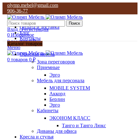
olymp.mebel@gmail.com
906-36-77
О нас
Поиск
Оплата и доставка
Вход / Регистрация
Блог
0
Избранное
Контакты
0
товаров
0
₽
Каталог товаров
Меню
olymp.mebel@gmail.com
Офисная мебель
906-36-77
0
товаров
0
₽
Зона переговоров
Приемные
Эрго
Мебель для персонала
MOBILE SYSTEM
Аккорд
Берлин
Эрго
Кабинеты
ЭКОНОМ КЛАСС
Танго и Танго Люкс
Диваны для офиса
Кресла и стулья