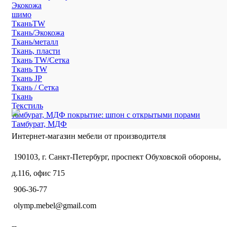
Экокожа
шимо
ТканьTW
Ткань/Экокожа
Ткань/металл
Ткань, пласти
Ткань TW/Сетка
Ткань TW
Ткань JP
Ткань / Сетка
Ткань
Текстиль
тамбурат, МДФ покрытие: шпон с открытыми порами
Тамбурат, МДФ
Интернет-магазин мебели от производителя
190103, г. Санкт-Петербург, проспект Обуховской обороны,
д.116, офис 715
906-36-77
olymp.mebel@gmail.com