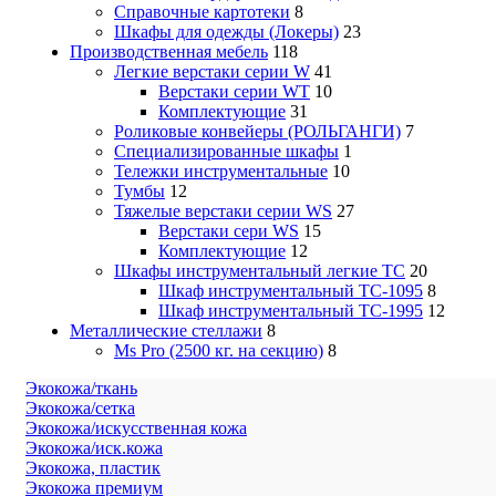
Справочные картотеки
8
Шкафы для одежды (Локеры)
23
Производственная мебель
118
Легкие верстаки серии W
41
Верстаки серии WT
10
Комплектующие
31
Роликовые конвейеры (РОЛЬГАНГИ)
7
Специализированные шкафы
1
Тележки инструментальные
10
Тумбы
12
Тяжелые верстаки серии WS
27
Верстаки сери WS
15
Комплектующие
12
Шкафы инструментальный легкие ТС
20
Шкаф инструментальный TC-1095
8
Шкаф инструментальный TC-1995
12
Металлические стеллажи
8
Ms Pro (2500 кг. на секцию)
8
Экокожа/ткань
Экокожа/сетка
Экокожа/искусственная кожа
Экокожа/иск.кожа
Экокожа, пластик
Экокожа премиум