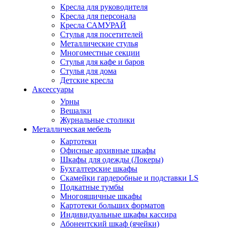
Кресла для руководителя
Кресла для персонала
Кресла САМУРАЙ
Стулья для посетителей
Металлические стулья
Многоместные секции
Стулья для кафе и баров
Стулья для дома
Детские кресла
Аксессуары
Урны
Вешалки
Журнальные столики
Металлическая мебель
Картотеки
Офисные архивные шкафы
Шкафы для одежды (Локеры)
Бухгалтерские шкафы
Скамейки гардеробные и подставки LS
Подкатные тумбы
Многоящичные шкафы
Картотеки больших форматов
Индивидуальные шкафы кассира
Абонентский шкаф (ячейки)