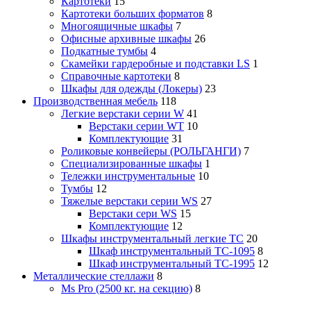
Картотеки
15
Картотеки больших форматов
8
Многоящичные шкафы
7
Офисные архивные шкафы
26
Подкатные тумбы
4
Скамейки гардеробные и подставки LS
1
Справочные картотеки
8
Шкафы для одежды (Локеры)
23
Производственная мебель
118
Легкие верстаки серии W
41
Верстаки серии WT
10
Комплектующие
31
Роликовые конвейеры (РОЛЬГАНГИ)
7
Специализированные шкафы
1
Тележки инструментальные
10
Тумбы
12
Тяжелые верстаки серии WS
27
Верстаки сери WS
15
Комплектующие
12
Шкафы инструментальный легкие ТС
20
Шкаф инструментальный TC-1095
8
Шкаф инструментальный TC-1995
12
Металлические стеллажи
8
Ms Pro (2500 кг. на секцию)
8