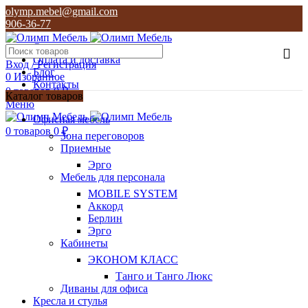
olymp.mebel@gmail.com
906-36-77
О нас
Оплата и доставка
Вход / Регистрация
Блог
0
Избранное
Контакты
0
товаров
0
₽
Каталог товаров
Меню
olymp.mebel@gmail.com
Офисная мебель
906-36-77
0
товаров
0
₽
Зона переговоров
Приемные
Эрго
Мебель для персонала
MOBILE SYSTEM
Аккорд
Берлин
Эрго
Кабинеты
ЭКОНОМ КЛАСС
Танго и Танго Люкс
Диваны для офиса
Кресла и стулья