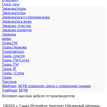
Quick view
Экокожа/ткань
Экокожа/сетка
Экокожа/искусственная кожа
Экокожа/иск.кожа
Экокожа, пластик
Экокожа премиум
Экокожа
шимо
ТканьTW
Ткань/Экокожа
Ткань/металл
Ткань, пласти
Ткань TW/Сетка
Ткань TW
Ткань JP
Ткань / Сетка
Ткань
Текстиль
тамбурат, МДФ покрытие: шпон с открытыми порами
Тамбурат, МДФ
Интернет-магазин мебели от производителя
190103, г. Санкт-Петербург, проспект Обуховской обороны,