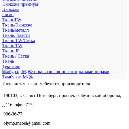
Экокожа премиум
Экокожа
шимо
ТканьTW
Ткань/Экокожа
Ткань/металл
Ткань, пласти
Ткань TW/Сетка
Ткань TW
Ткань JP
Ткань / Сетка
Ткань
Текстиль
тамбурат, МДФ покрытие: шпон с открытыми порами
Тамбурат, МДФ
Интернет-магазин мебели от производителя
190103, г. Санкт-Петербург, проспект Обуховской обороны,
д.116, офис 715
906-36-77
olymp.mebel@gmail.com