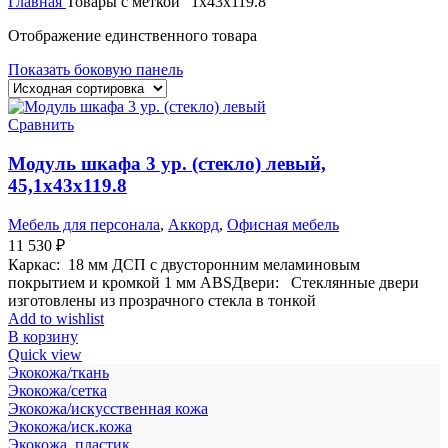
Главная
Товары с меткой “1х43х119.8”
Отображение единственного товара
Показать боковую панель
Сравнить
Модуль шкафа 3 ур. (стекло) левый,
45,1х43х119.8
Мебель для персонала
,
Аккорд
,
Офисная мебель
11 530
₽
Каркас: 18 мм ДСП с двусторонним меламиновым
покрытием и кромкой 1 мм ABSДвери: Стеклянные двери
изготовлены из прозрачного стекла в тонкой
Add to wishlist
В корзину
Quick view
Экокожа/ткань
Экокожа/сетка
Экокожа/искусственная кожа
Экокожа/иск.кожа
Экокожа, пластик