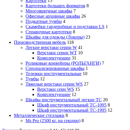
Картотеки
15
Картотеки больших форматов
8
Многоящичные шкафы
7
Офисные архивные шкафы
26
Подкатные тумбы
4
Скамейки гардеробные и подставки LS
1
Справочные картотеки
8
Шкафы для одежды (Локеры)
23
Производственная мебель
118
Легкие верстаки серии W
41
Верстаки серии WT
10
Комплектующие
31
Роликовые конвейеры (РОЛЬГАНГИ)
7
Специализированные шкафы
1
Тележки инструментальные
10
Тумбы
12
Тяжелые верстаки серии WS
27
Верстаки сери WS
15
Комплектующие
12
Шкафы инструментальный легкие ТС
20
Шкаф инструментальный TC-1095
8
Шкаф инструментальный TC-1995
12
Металлические стеллажи
8
Ms Pro (2500 кг. на секцию)
8