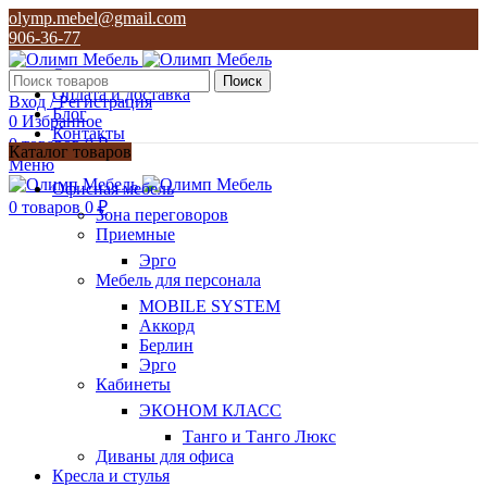
olymp.mebel@gmail.com
906-36-77
О нас
Поиск
Оплата и доставка
Вход / Регистрация
Блог
0
Избранное
Контакты
0
товаров
0
₽
Каталог товаров
Меню
olymp.mebel@gmail.com
Офисная мебель
906-36-77
0
товаров
0
₽
Зона переговоров
Приемные
Эрго
Мебель для персонала
MOBILE SYSTEM
Аккорд
Берлин
Эрго
Кабинеты
ЭКОНОМ КЛАСС
Танго и Танго Люкс
Диваны для офиса
Кресла и стулья