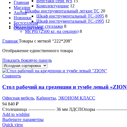
Верстаки сери WS
15
Главная
Комплектующие
12
Магазин
Шкафы инструментальный легкие ТС
20
Акции
Шкаф инструментальный TC-1095
8
Новинки
Шкаф инструментальный TC-1995
12
Бестселлеры
Металлические стеллажи
8
Обратная связь
Ms Pro (2500 кг. на секцию)
8
Главная
Товары с меткой “222*208”
Отображение единственного товара
Показать боковую панель
Сравнить
Стол рабочий на греденции и тумбе левый «ZION
Офисная мебель
,
Кабинеты
,
ЭКОНОМ КЛАСС
94 840
₽
Столешница —————— 36 мм ЛДСПОпоры ———————
Add to wishlist
Выберите параметры
Quick view