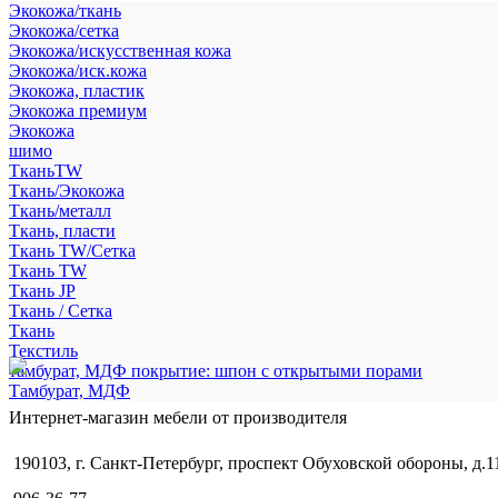
Экокожа/ткань
Экокожа/сетка
Экокожа/искусственная кожа
Экокожа/иск.кожа
Экокожа, пластик
Экокожа премиум
Экокожа
шимо
ТканьTW
Ткань/Экокожа
Ткань/металл
Ткань, пласти
Ткань TW/Сетка
Ткань TW
Ткань JP
Ткань / Сетка
Ткань
Текстиль
тамбурат, МДФ покрытие: шпон с открытыми порами
Тамбурат, МДФ
Интернет-магазин мебели от производителя
190103, г. Санкт-Петербург, проспект Обуховской обороны, д.1