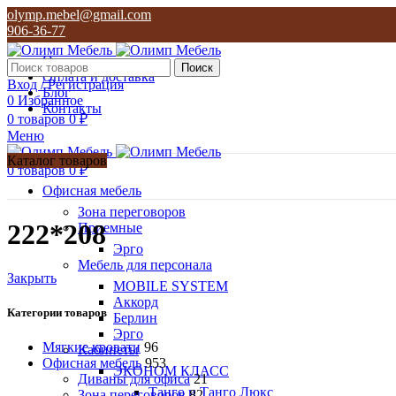
olymp.mebel@gmail.com
906-36-77
О нас
Поиск
Оплата и доставка
Вход / Регистрация
Блог
0
Избранное
Контакты
0
товаров
0
₽
Меню
Каталог товаров
0
товаров
0
₽
Офисная мебель
Зона переговоров
222*208
Приемные
Эрго
Мебель для персонала
Закрыть
MOBILE SYSTEM
Аккорд
Категории товаров
Берлин
Эрго
Мягкие кровати
96
Кабинеты
Офисная мебель
953
ЭКОНОМ КЛАСС
Диваны для офиса
21
Танго и Танго Люкс
Зона переговоров
82