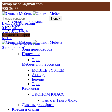
olymp.mebel@gmail.com
906-36-77
О нас
Поиск
Оплата и доставка
Вход / Регистрация
Блог
0
Избранное
Контакты
0
товаров
0
₽
Каталог товаров
Меню
olymp.mebel@gmail.com
Офисная мебель
906-36-77
0
товаров
0
₽
Зона переговоров
Приемные
Эрго
Мебель для персонала
MOBILE SYSTEM
Аккорд
Берлин
Эрго
Кабинеты
ЭКОНОМ КЛАСС
Танго и Танго Люкс
Диваны для офиса
Кресла и стулья