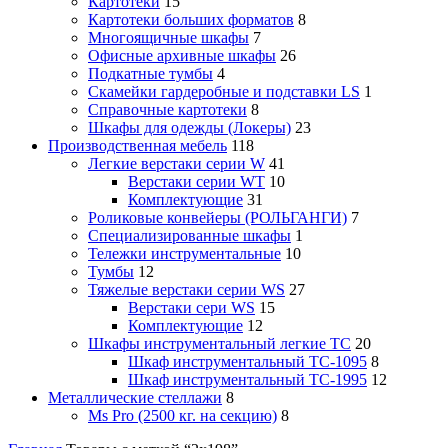
Картотеки
15
Картотеки больших форматов
8
Многоящичные шкафы
7
Офисные архивные шкафы
26
Подкатные тумбы
4
Скамейки гардеробные и подставки LS
1
Справочные картотеки
8
Шкафы для одежды (Локеры)
23
Производственная мебель
118
Легкие верстаки серии W
41
Верстаки серии WT
10
Комплектующие
31
Роликовые конвейеры (РОЛЬГАНГИ)
7
Специализированные шкафы
1
Тележки инструментальные
10
Тумбы
12
Тяжелые верстаки серии WS
27
Верстаки сери WS
15
Комплектующие
12
Шкафы инструментальный легкие ТС
20
Шкаф инструментальный TC-1095
8
Шкаф инструментальный TC-1995
12
Металлические стеллажи
8
Ms Pro (2500 кг. на секцию)
8