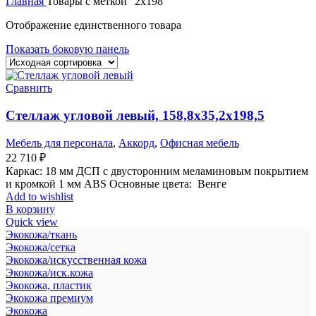
Главная
Товары с меткой “2х198”
Отображение единственного товара
Показать боковую панель
Сравнить
Стеллаж угловой левый, 158,8х35,2х198,5
Мебель для персонала
,
Аккорд
,
Офисная мебель
22 710
₽
Каркас: 18 мм ДСП с двусторонним меламиновым покрытием
и кромкой 1 мм ABS Основные цвета: Венге
Add to wishlist
В корзину
Quick view
Экокожа/ткань
Экокожа/сетка
Экокожа/искусственная кожа
Экокожа/иск.кожа
Экокожа, пластик
Экокожа премиум
Экокожа