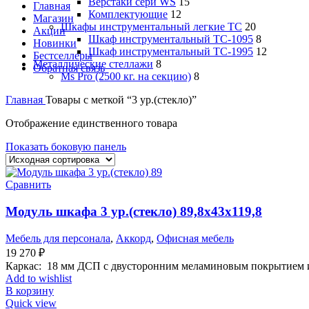
Верстаки сери WS
15
Главная
Комплектующие
12
Магазин
Шкафы инструментальный легкие ТС
20
Акции
Шкаф инструментальный TC-1095
8
Новинки
Шкаф инструментальный TC-1995
12
Бестселлеры
Металлические стеллажи
8
Обратная связь
Ms Pro (2500 кг. на секцию)
8
Главная
Товары с меткой “3 ур.(стекло)”
Отображение единственного товара
Показать боковую панель
Сравнить
Модуль шкафа 3 ур.(стекло) 89,8х43х119,8
Мебель для персонала
,
Аккорд
,
Офисная мебель
19 270
₽
Каркас: 18 мм ДСП с двусторонним меламиновым покрытием и
Add to wishlist
В корзину
Quick view