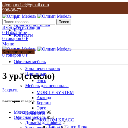
olymp.mebel@gmail.com
906-36-77
О нас
Поиск
Оплата и доставка
Вход / Регистрация
Блог
0
Избранное
Контакты
0
товаров
0
₽
Меню
Каталог товаров
0
товаров
0
₽
Офисная мебель
Зона переговоров
3 ур.(стекло)
Приемные
Эрго
Мебель для персонала
Закрыть
MOBILE SYSTEM
Аккорд
Категории товаров
Берлин
Эрго
Мягкие кровати
96
Кабинеты
Офисная мебель
953
ЭКОНОМ КЛАСС
Диваны для офиса
21
Танго и Танго Люкс
Зона переговоров
82