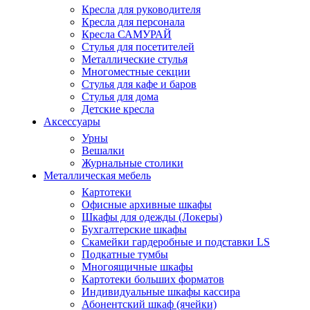
Кресла для руководителя
Кресла для персонала
Кресла САМУРАЙ
Стулья для посетителей
Металлические стулья
Многоместные секции
Стулья для кафе и баров
Стулья для дома
Детские кресла
Аксессуары
Урны
Вешалки
Журнальные столики
Металлическая мебель
Картотеки
Офисные архивные шкафы
Шкафы для одежды (Локеры)
Бухгалтерские шкафы
Скамейки гардеробные и подставки LS
Подкатные тумбы
Многоящичные шкафы
Картотеки больших форматов
Индивидуальные шкафы кассира
Абонентский шкаф (ячейки)