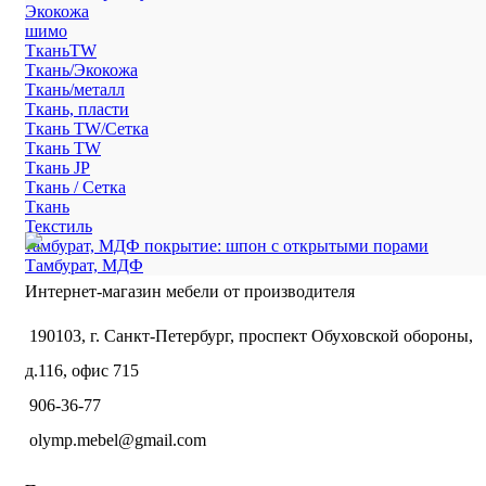
Экокожа
шимо
ТканьTW
Ткань/Экокожа
Ткань/металл
Ткань, пласти
Ткань TW/Сетка
Ткань TW
Ткань JP
Ткань / Сетка
Ткань
Текстиль
тамбурат, МДФ покрытие: шпон с открытыми порами
Тамбурат, МДФ
Интернет-магазин мебели от производителя
190103, г. Санкт-Петербург, проспект Обуховской обороны,
д.116, офис 715
906-36-77
olymp.mebel@gmail.com