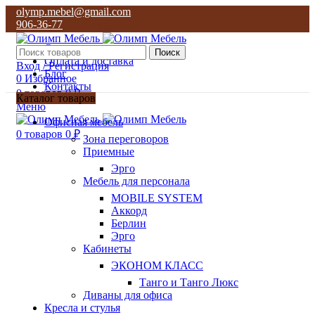
olymp.mebel@gmail.com
906-36-77
О нас
Поиск
Оплата и доставка
Вход / Регистрация
Блог
0
Избранное
Контакты
0
товаров
0
₽
Каталог товаров
Меню
olymp.mebel@gmail.com
Офисная мебель
906-36-77
0
товаров
0
₽
Зона переговоров
Приемные
Эрго
Мебель для персонала
MOBILE SYSTEM
Аккорд
Берлин
Эрго
Кабинеты
ЭКОНОМ КЛАСС
Танго и Танго Люкс
Диваны для офиса
Кресла и стулья