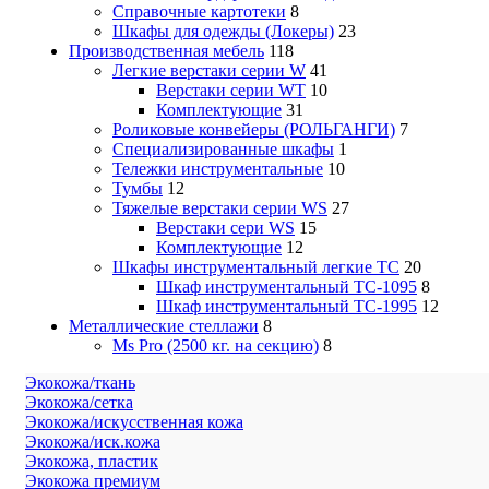
Справочные картотеки
8
Шкафы для одежды (Локеры)
23
Производственная мебель
118
Легкие верстаки серии W
41
Верстаки серии WT
10
Комплектующие
31
Роликовые конвейеры (РОЛЬГАНГИ)
7
Специализированные шкафы
1
Тележки инструментальные
10
Тумбы
12
Тяжелые верстаки серии WS
27
Верстаки сери WS
15
Комплектующие
12
Шкафы инструментальный легкие ТС
20
Шкаф инструментальный TC-1095
8
Шкаф инструментальный TC-1995
12
Металлические стеллажи
8
Ms Pro (2500 кг. на секцию)
8
Экокожа/ткань
Экокожа/сетка
Экокожа/искусственная кожа
Экокожа/иск.кожа
Экокожа, пластик
Экокожа премиум