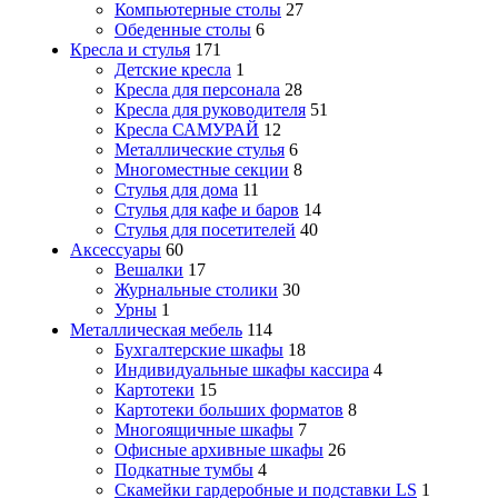
Компьютерные столы
27
Обеденные столы
6
Кресла и стулья
171
Детские кресла
1
Кресла для персонала
28
Кресла для руководителя
51
Кресла САМУРАЙ
12
Металлические стулья
6
Многоместные секции
8
Стулья для дома
11
Стулья для кафе и баров
14
Стулья для посетителей
40
Аксессуары
60
Вешалки
17
Журнальные столики
30
Урны
1
Металлическая мебель
114
Бухгалтерские шкафы
18
Индивидуальные шкафы кассира
4
Картотеки
15
Картотеки больших форматов
8
Многоящичные шкафы
7
Офисные архивные шкафы
26
Подкатные тумбы
4
Скамейки гардеробные и подставки LS
1