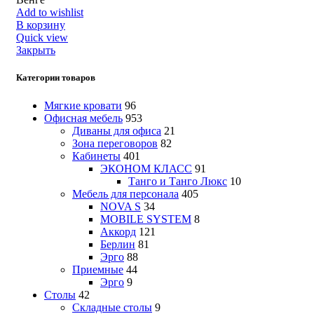
Add to wishlist
В корзину
Quick view
Закрыть
Категории товаров
Мягкие кровати
96
Офисная мебель
953
Диваны для офиса
21
Зона переговоров
82
Кабинеты
401
ЭКОНОМ КЛАСС
91
Танго и Танго Люкс
10
Мебель для персонала
405
NOVA S
34
MOBILE SYSTEM
8
Аккорд
121
Берлин
81
Эрго
88
Приемные
44
Эрго
9
Столы
42
Складные столы
9