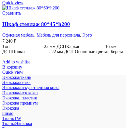
Quick view
Сравнить
Шкаф стеллаж 80*45*h200
Офисная мебель
,
Мебель для персонала
,
Эрго
7 240
₽
Топ ——————— 22 мм ДСПКаркас ————— 16 мм
ДСППолки —————- 22 мм ДСП Основные цвета: Береза
Add to wishlist
В корзину
Quick view
Экокожа/ткань
Экокожа/сетка
Экокожа/искусственная кожа
Экокожа/иск.кожа
Экокожа, пластик
Экокожа премиум
Экокожа
шимо
ТканьTW
Ткань/Экокожа