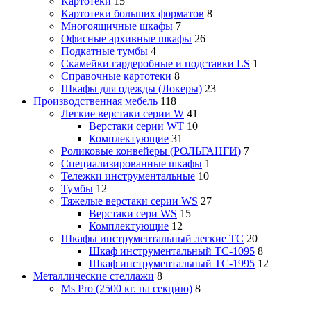
Картотеки
15
Картотеки больших форматов
8
Многоящичные шкафы
7
Офисные архивные шкафы
26
Подкатные тумбы
4
Скамейки гардеробные и подставки LS
1
Справочные картотеки
8
Шкафы для одежды (Локеры)
23
Производственная мебель
118
Легкие верстаки серии W
41
Верстаки серии WT
10
Комплектующие
31
Роликовые конвейеры (РОЛЬГАНГИ)
7
Специализированные шкафы
1
Тележки инструментальные
10
Тумбы
12
Тяжелые верстаки серии WS
27
Верстаки сери WS
15
Комплектующие
12
Шкафы инструментальный легкие ТС
20
Шкаф инструментальный TC-1095
8
Шкаф инструментальный TC-1995
12
Металлические стеллажи
8
Ms Pro (2500 кг. на секцию)
8