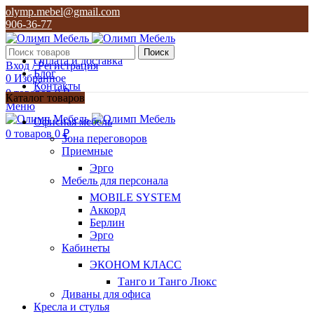
olymp.mebel@gmail.com
906-36-77
О нас
Поиск
Оплата и доставка
Вход / Регистрация
Блог
0
Избранное
Контакты
0
товаров
0
₽
Каталог товаров
Меню
olymp.mebel@gmail.com
Офисная мебель
906-36-77
0
товаров
0
₽
Зона переговоров
Приемные
Эрго
Мебель для персонала
MOBILE SYSTEM
Аккорд
Берлин
Эрго
Кабинеты
ЭКОНОМ КЛАСС
Танго и Танго Люкс
Диваны для офиса
Кресла и стулья