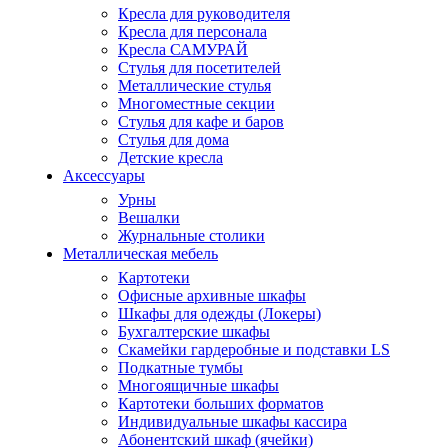
Кресла для руководителя
Кресла для персонала
Кресла САМУРАЙ
Стулья для посетителей
Металлические стулья
Многоместные секции
Стулья для кафе и баров
Стулья для дома
Детские кресла
Аксессуары
Урны
Вешалки
Журнальные столики
Металлическая мебель
Картотеки
Офисные архивные шкафы
Шкафы для одежды (Локеры)
Бухгалтерские шкафы
Скамейки гардеробные и подставки LS
Подкатные тумбы
Многоящичные шкафы
Картотеки больших форматов
Индивидуальные шкафы кассира
Абонентский шкаф (ячейки)