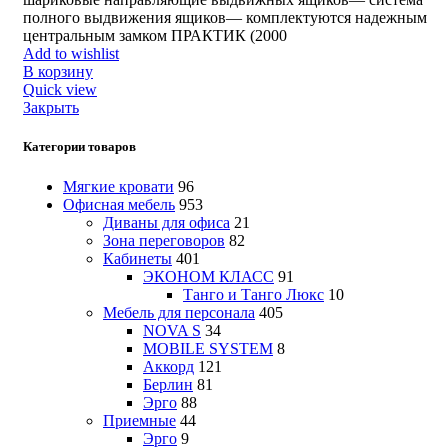
полного выдвижения ящиков— комплектуются надежным
центральным замком ПРАКТИК (2000
Add to wishlist
В корзину
Quick view
Закрыть
Категории товаров
Мягкие кровати
96
Офисная мебель
953
Диваны для офиса
21
Зона переговоров
82
Кабинеты
401
ЭКОНОМ КЛАСС
91
Танго и Танго Люкс
10
Мебель для персонала
405
NOVA S
34
MOBILE SYSTEM
8
Аккорд
121
Берлин
81
Эрго
88
Приемные
44
Эрго
9