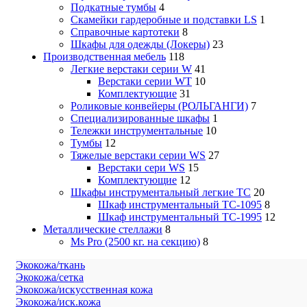
Подкатные тумбы
4
Скамейки гардеробные и подставки LS
1
Справочные картотеки
8
Шкафы для одежды (Локеры)
23
Производственная мебель
118
Легкие верстаки серии W
41
Верстаки серии WT
10
Комплектующие
31
Роликовые конвейеры (РОЛЬГАНГИ)
7
Специализированные шкафы
1
Тележки инструментальные
10
Тумбы
12
Тяжелые верстаки серии WS
27
Верстаки сери WS
15
Комплектующие
12
Шкафы инструментальный легкие ТС
20
Шкаф инструментальный TC-1095
8
Шкаф инструментальный TC-1995
12
Металлические стеллажи
8
Ms Pro (2500 кг. на секцию)
8
Экокожа/ткань
Экокожа/сетка
Экокожа/искусственная кожа
Экокожа/иск.кожа