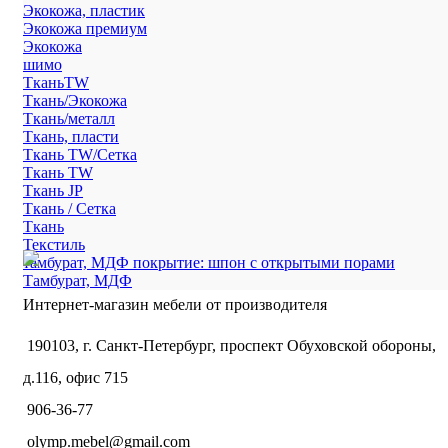
Экокожа, пластик
Экокожа премиум
Экокожа
шимо
ТканьTW
Ткань/Экокожа
Ткань/металл
Ткань, пласти
Ткань TW/Сетка
Ткань TW
Ткань JP
Ткань / Сетка
Ткань
Текстиль
тамбурат, МДФ покрытие: шпон с открытыми порами
Тамбурат, МДФ
Интернет-магазин мебели от производителя
190103, г. Санкт-Петербург, проспект Обуховской обороны,
д.116, офис 715
906-36-77
olymp.mebel@gmail.com