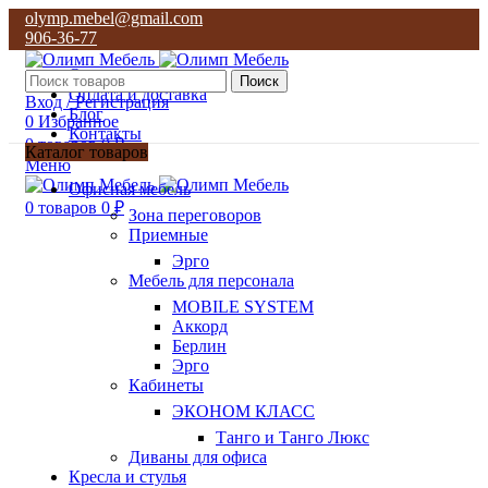
olymp.mebel@gmail.com
906-36-77
О нас
Поиск
Оплата и доставка
Вход / Регистрация
Блог
0
Избранное
Контакты
0
товаров
0
₽
Каталог товаров
Меню
olymp.mebel@gmail.com
Офисная мебель
906-36-77
0
товаров
0
₽
Зона переговоров
Приемные
Эрго
Мебель для персонала
MOBILE SYSTEM
Аккорд
Берлин
Эрго
Кабинеты
ЭКОНОМ КЛАСС
Танго и Танго Люкс
Диваны для офиса
Кресла и стулья