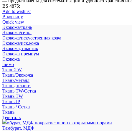
— предназначены для систематизации и удобного хранения ин
BS 4875:
Add to wishlist
В корзину
Quick view
Экокожа/ткань
Экокожа/сетка
Экокожа/искусственная кожа
Экокожа/иск.кожа
Экокожа, пластик
Экокожа премиум
Экокожа
шимо
ТканьTW
Ткань/Экокожа
Ткань/металл
Ткань, пласти
Ткань TW/Сетка
Ткань TW
Ткань JP
Ткань / Сетка
Ткань
Текстиль
тамбурат, МДФ покрытие: шпон с открытыми порами
Тамбурат, МДФ