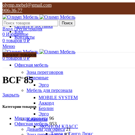
olymp.mebel@gmail.com
906-36-77
О нас
Поиск
Оплата и доставка
Вход / Регистрация
Блог
0
Избранное
Контакты
0
товаров
0
₽
Меню
Каталог товаров
0
товаров
0
₽
Офисная мебель
Зона переговоров
BCF 85
Приемные
Эрго
Мебель для персонала
Закрыть
MOBILE SYSTEM
Аккорд
Категории товаров
Берлин
Эрго
Мягкие кровати
96
Кабинеты
Офисная мебель
953
ЭКОНОМ КЛАСС
Диваны для офиса
21
Танго и Танго Люкс
Зона переговоров
82