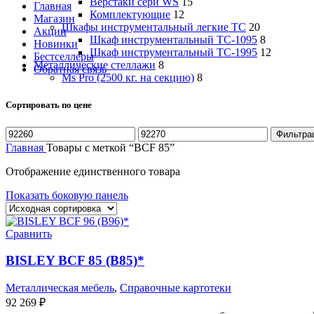
Верстаки сери WS
15
Главная
Комплектующие
12
Магазин
Шкафы инструментальный легкие ТС
20
Акции
Шкаф инструментальный TC-1095
8
Новинки
Шкаф инструментальный TC-1995
12
Бестселлеры
Металлические стеллажи
8
Обратная связь
Ms Pro (2500 кг. на секцию)
8
Сортировать по цене
Минимальная
Максимальная
Фильтра
цена
цена
Главная
Товары с меткой “BCF 85”
Отображение единственного товара
Показать боковую панель
Сравнить
BISLEY BCF 85 (B85)*
Металлическая мебель
,
Справочные картотеки
92 269
₽