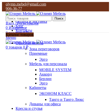
olymp.mebel@gmail.com
906-36-77
О нас
Поиск
Оплата и доставка
Вход / Регистрация
Блог
0
Избранное
Контакты
0
товаров
0
₽
Каталог товаров
Меню
olymp.mebel@gmail.com
Офисная мебель
906-36-77
0
товаров
0
₽
Зона переговоров
Приемные
Эрго
Мебель для персонала
MOBILE SYSTEM
Аккорд
Берлин
Эрго
Кабинеты
ЭКОНОМ КЛАСС
Танго и Танго Люкс
Диваны для офиса
Кресла и стулья