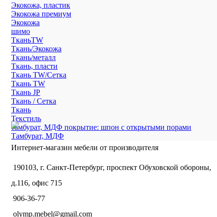
Экокожа, пластик
Экокожа премиум
Экокожа
шимо
ТканьTW
Ткань/Экокожа
Ткань/металл
Ткань, пласти
Ткань TW/Сетка
Ткань TW
Ткань JP
Ткань / Сетка
Ткань
Текстиль
тамбурат, МДФ покрытие: шпон с открытыми порами
Тамбурат, МДФ
Интернет-магазин мебели от производителя
190103, г. Санкт-Петербург, проспект Обуховской обороны,
д.116, офис 715
906-36-77
olymp.mebel@gmail.com