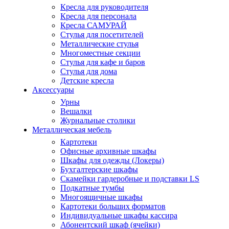
Кресла для руководителя
Кресла для персонала
Кресла САМУРАЙ
Стулья для посетителей
Металлические стулья
Многоместные секции
Стулья для кафе и баров
Стулья для дома
Детские кресла
Аксессуары
Урны
Вешалки
Журнальные столики
Металлическая мебель
Картотеки
Офисные архивные шкафы
Шкафы для одежды (Локеры)
Бухгалтерские шкафы
Скамейки гардеробные и подставки LS
Подкатные тумбы
Многоящичные шкафы
Картотеки больших форматов
Индивидуальные шкафы кассира
Абонентский шкаф (ячейки)