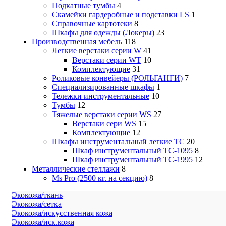
Подкатные тумбы
4
Скамейки гардеробные и подставки LS
1
Справочные картотеки
8
Шкафы для одежды (Локеры)
23
Производственная мебель
118
Легкие верстаки серии W
41
Верстаки серии WT
10
Комплектующие
31
Роликовые конвейеры (РОЛЬГАНГИ)
7
Специализированные шкафы
1
Тележки инструментальные
10
Тумбы
12
Тяжелые верстаки серии WS
27
Верстаки сери WS
15
Комплектующие
12
Шкафы инструментальный легкие ТС
20
Шкаф инструментальный TC-1095
8
Шкаф инструментальный TC-1995
12
Металлические стеллажи
8
Ms Pro (2500 кг. на секцию)
8
Экокожа/ткань
Экокожа/сетка
Экокожа/искусственная кожа
Экокожа/иск.кожа