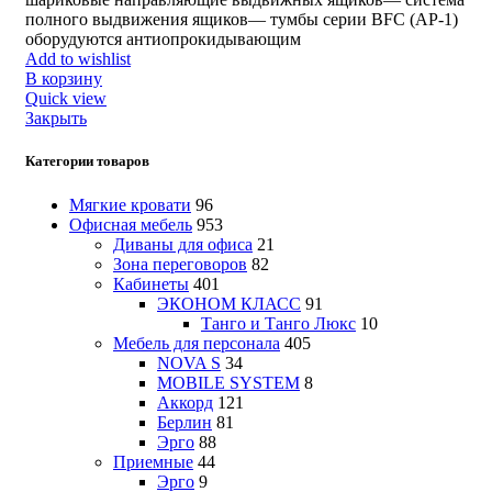
полного выдвижения ящиков— тумбы серии BFC (АР-1)
оборудуются антиопрокидывающим
Add to wishlist
В корзину
Quick view
Закрыть
Категории товаров
Мягкие кровати
96
Офисная мебель
953
Диваны для офиса
21
Зона переговоров
82
Кабинеты
401
ЭКОНОМ КЛАСС
91
Танго и Танго Люкс
10
Мебель для персонала
405
NOVA S
34
MOBILE SYSTEM
8
Аккорд
121
Берлин
81
Эрго
88
Приемные
44
Эрго
9