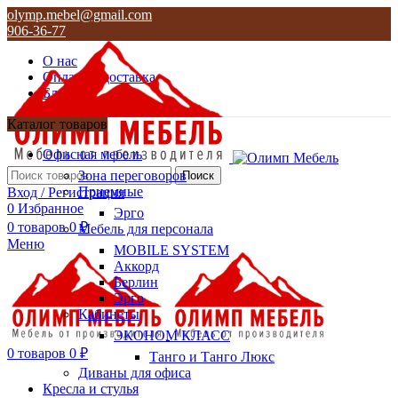
olymp.mebel@gmail.com
906-36-77
О нас
Оплата и доставка
Блог
Контакты
Каталог товаров
olymp.mebel@gmail.com
Офисная мебель
906-36-77
Зона переговоров
Поиск
Приемные
Вход / Регистрация
0
Избранное
Эрго
0
товаров
0
₽
Мебель для персонала
Меню
MOBILE SYSTEM
Аккорд
Берлин
Эрго
Кабинеты
ЭКОНОМ КЛАСС
0
товаров
0
₽
Танго и Танго Люкс
Диваны для офиса
Кресла и стулья