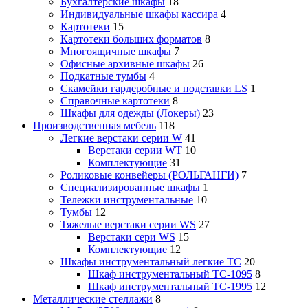
Бухгалтерские шкафы
18
Индивидуальные шкафы кассира
4
Картотеки
15
Картотеки больших форматов
8
Многоящичные шкафы
7
Офисные архивные шкафы
26
Подкатные тумбы
4
Скамейки гардеробные и подставки LS
1
Справочные картотеки
8
Шкафы для одежды (Локеры)
23
Производственная мебель
118
Легкие верстаки серии W
41
Верстаки серии WT
10
Комплектующие
31
Роликовые конвейеры (РОЛЬГАНГИ)
7
Специализированные шкафы
1
Тележки инструментальные
10
Тумбы
12
Тяжелые верстаки серии WS
27
Верстаки сери WS
15
Комплектующие
12
Шкафы инструментальный легкие ТС
20
Шкаф инструментальный TC-1095
8
Шкаф инструментальный TC-1995
12
Металлические стеллажи
8