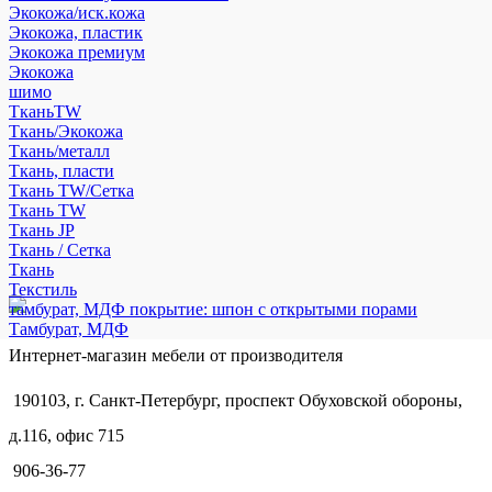
Экокожа/иск.кожа
Экокожа, пластик
Экокожа премиум
Экокожа
шимо
ТканьTW
Ткань/Экокожа
Ткань/металл
Ткань, пласти
Ткань TW/Сетка
Ткань TW
Ткань JP
Ткань / Сетка
Ткань
Текстиль
тамбурат, МДФ покрытие: шпон с открытыми порами
Тамбурат, МДФ
Интернет-магазин мебели от производителя
190103, г. Санкт-Петербург, проспект Обуховской обороны,
д.116, офис 715
906-36-77