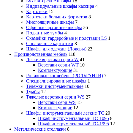
Бухгалтерские шкафы
18
Индивидуальные шкафы кассира
4
Картотеки
15
Картотеки больших форматов
8
Многоящичные шкафы
7
Офисные архивные шкафы
26
Подкатные тумбы
4
Скамейки гардеробные и подставки LS
1
Справочные картотеки
8
Шкафы для одежды (Локеры)
23
Производственная мебель
118
Легкие верстаки серии W
41
Верстаки серии WT
10
Комплектующие
31
Роликовые конвейеры (РОЛЬГАНГИ)
7
Специализированные шкафы
1
Тележки инструментальные
10
Тумбы
12
Тяжелые верстаки серии WS
27
Верстаки сери WS
15
Комплектующие
12
Шкафы инструментальный легкие ТС
20
Шкаф инструментальный TC-1095
8
Шкаф инструментальный TC-1995
12
Металлические стеллажи
8