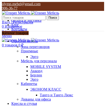
olymp.mebel@gmail.com
906-36-77
О нас
Поиск
Оплата и доставка
Вход / Регистрация
Блог
0
Избранное
Контакты
0
товаров
0
₽
Каталог товаров
Меню
olymp.mebel@gmail.com
Офисная мебель
906-36-77
0
товаров
0
₽
Зона переговоров
Приемные
Эрго
Мебель для персонала
MOBILE SYSTEM
Аккорд
Берлин
Эрго
Кабинеты
ЭКОНОМ КЛАСС
Танго и Танго Люкс
Диваны для офиса
Кресла и стулья