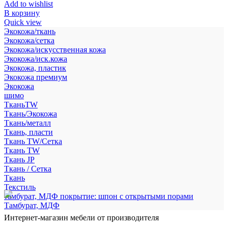
Add to wishlist
В корзину
Quick view
Экокожа/ткань
Экокожа/сетка
Экокожа/искусственная кожа
Экокожа/иск.кожа
Экокожа, пластик
Экокожа премиум
Экокожа
шимо
ТканьTW
Ткань/Экокожа
Ткань/металл
Ткань, пласти
Ткань TW/Сетка
Ткань TW
Ткань JP
Ткань / Сетка
Ткань
Текстиль
тамбурат, МДФ покрытие: шпон с открытыми порами
Тамбурат, МДФ
Интернет-магазин мебели от производителя