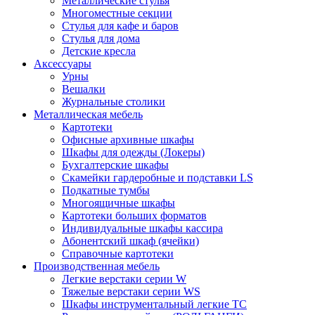
Металлические стулья
Многоместные секции
Стулья для кафе и баров
Стулья для дома
Детские кресла
Аксессуары
Урны
Вешалки
Журнальные столики
Металлическая мебель
Картотеки
Офисные архивные шкафы
Шкафы для одежды (Локеры)
Бухгалтерские шкафы
Скамейки гардеробные и подставки LS
Подкатные тумбы
Многоящичные шкафы
Картотеки больших форматов
Индивидуальные шкафы кассира
Абонентский шкаф (ячейки)
Справочные картотеки
Производственная мебель
Легкие верстаки серии W
Тяжелые верстаки серии WS
Шкафы инструментальный легкие ТС