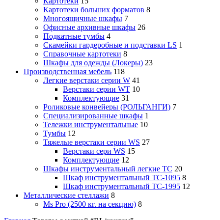
Картотеки
15
Картотеки больших форматов
8
Многоящичные шкафы
7
Офисные архивные шкафы
26
Подкатные тумбы
4
Скамейки гардеробные и подставки LS
1
Справочные картотеки
8
Шкафы для одежды (Локеры)
23
Производственная мебель
118
Легкие верстаки серии W
41
Верстаки серии WT
10
Комплектующие
31
Роликовые конвейеры (РОЛЬГАНГИ)
7
Специализированные шкафы
1
Тележки инструментальные
10
Тумбы
12
Тяжелые верстаки серии WS
27
Верстаки сери WS
15
Комплектующие
12
Шкафы инструментальный легкие ТС
20
Шкаф инструментальный TC-1095
8
Шкаф инструментальный TC-1995
12
Металлические стеллажи
8
Ms Pro (2500 кг. на секцию)
8