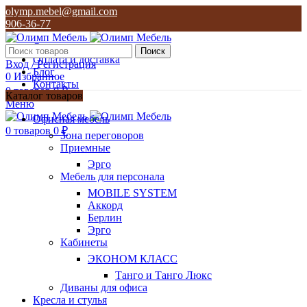
olymp.mebel@gmail.com
906-36-77
О нас
Поиск
Оплата и доставка
Вход / Регистрация
Блог
0
Избранное
Контакты
0
товаров
0
₽
Каталог товаров
Меню
olymp.mebel@gmail.com
Офисная мебель
906-36-77
0
товаров
0
₽
Зона переговоров
Приемные
Эрго
Мебель для персонала
MOBILE SYSTEM
Аккорд
Берлин
Эрго
Кабинеты
ЭКОНОМ КЛАСС
Танго и Танго Люкс
Диваны для офиса
Кресла и стулья