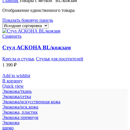
Главная
Товары с меткой “BL/кожзам”
Отображение единственного товара
Показать боковую панель
Сравнить
Стул АСКОНА BL/кожзам
Кресла и стулья
,
Стулья для посетителей
1 390
₽
Add to wishlist
В корзину
Quick view
Экокожа/ткань
Экокожа/сетка
Экокожа/искусственная кожа
Экокожа/иск.кожа
Экокожа, пластик
Экокожа премиум
Экокожа
шимо