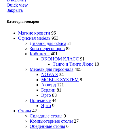
Quick view
Закрыть
Категории товаров
Мягкие кровати
96
Офисная мебель
953
Диваны для офиса
21
Зона переговоров
82
Кабинеты
401
ЭКОНОМ КЛАСС
91
Танго и Танго Люкс
10
Мебель для персонала
405
NOVA S
34
MOBILE SYSTEM
8
Аккорд
121
Берлин
81
Эрго
88
Приемные
44
Эрго
9
Столы
42
Складные столы
9
Компьютерные столы
27
Обеденные столы
6