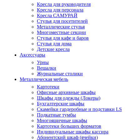
Кресла для руководителя
Кресла для персонала
Кресла САМУРАЙ
Стулья для посетителей
Металлические стулья
Многоместные секции
Стулья для кафе и баров
Стулья для дома
Детские кресла
Аксессуары
Урны
Вешалки
Журнальные столики
Металлическая мебель
Картотеки
Офисные архивные шкафы
Шкафы для одежды (Локеры)
Бухгалтерские шкафы
Скамейки гардеробные и подставки LS
Подкатные тумбы
Многоящичные шкафы
Картотеки больших форматов
Индивидуальные шкафы кассира
Абонентский шкаф (ячейки)