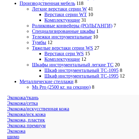
Производственная мебель
118
Легкие верстаки серии W
41
Верстаки серии WT
10
Комплектующие
31
Роликовые конвейеры (РОЛЬГАНГИ)
7
Специализированные шкафы
1
Тележки инструментальные
10
Тумбы
12
Тяжелые верстаки серии WS
27
Верстаки сери WS
15
Комплектующие
12
Шкафы инструментальный легкие ТС
20
Шкаф инструментальный TC-1095
8
Шкаф инструментальный TC-1995
12
Металлические стеллажи
8
Ms Pro (2500 кг. на секцию)
8
Экокожа/ткань
Экокожа/сетка
Экокожа/искусственная кожа
Экокожа/иск.кожа
Экокожа, пластик
Экокожа премиум
Экокожа
шимо