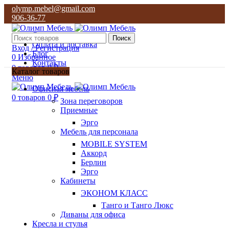
olymp.mebel@gmail.com
906-36-77
О нас
Поиск
Оплата и доставка
Вход / Регистрация
Блог
0
Избранное
Контакты
0
товаров
0
₽
Каталог товаров
Меню
olymp.mebel@gmail.com
Офисная мебель
906-36-77
0
товаров
0
₽
Зона переговоров
Приемные
Эрго
Мебель для персонала
MOBILE SYSTEM
Аккорд
Берлин
Эрго
Кабинеты
ЭКОНОМ КЛАСС
Танго и Танго Люкс
Диваны для офиса
Кресла и стулья