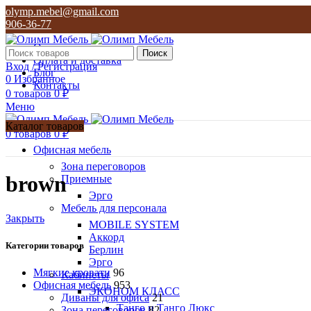
olymp.mebel@gmail.com
906-36-77
О нас
Поиск
Оплата и доставка
Вход / Регистрация
Блог
0
Избранное
Контакты
0
товаров
0
₽
Меню
Каталог товаров
0
товаров
0
₽
Офисная мебель
Зона переговоров
brown
Приемные
Эрго
Мебель для персонала
Закрыть
MOBILE SYSTEM
Аккорд
Категории товаров
Берлин
Эрго
Мягкие кровати
96
Кабинеты
Офисная мебель
953
ЭКОНОМ КЛАСС
Диваны для офиса
21
Танго и Танго Люкс
Зона переговоров
82