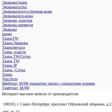
Экокожа/ткань
Экокожа/сетка
Экокожа/искусственная кожа
Экокожа/иск.кожа
Экокожа, пластик
Экокожа премиум
Экокожа
шимо
ТканьTW
Ткань/Экокожа
Ткань/металл
Ткань, пласти
Ткань TW/Сетка
Ткань TW
Ткань JP
Ткань / Сетка
Ткань
Текстиль
тамбурат, МДФ покрытие: шпон с открытыми порами
Тамбурат, МДФ
Интернет-магазин мебели от производителя
190103, г. Санкт-Петербург, проспект Обуховской обороны, д.1