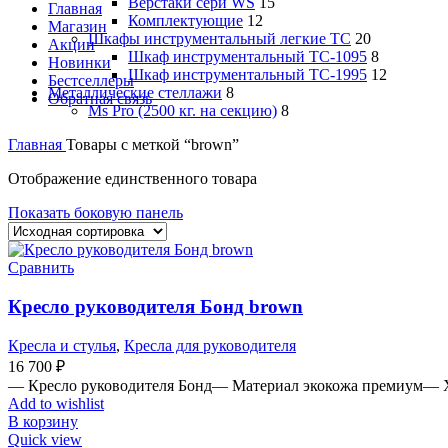
Верстаки сери WS
15
Главная
Комплектующие
12
Магазин
Шкафы инструментальный легкие ТС
20
Акции
Шкаф инструментальный TC-1095
8
Новинки
Шкаф инструментальный TC-1995
12
Бестселлеры
Металлические стеллажи
8
Обратная связь
Ms Pro (2500 кг. на секцию)
8
Главная
Товары с меткой “brown”
Отображение единственного товара
Показать боковую панель
Сравнить
Кресло руководителя Бонд brown
Кресла и стулья
,
Кресла для руководителя
16 700
₽
— Кресло руководителя Бонд— Материал экокожа премиум— Х
Add to wishlist
В корзину
Quick view