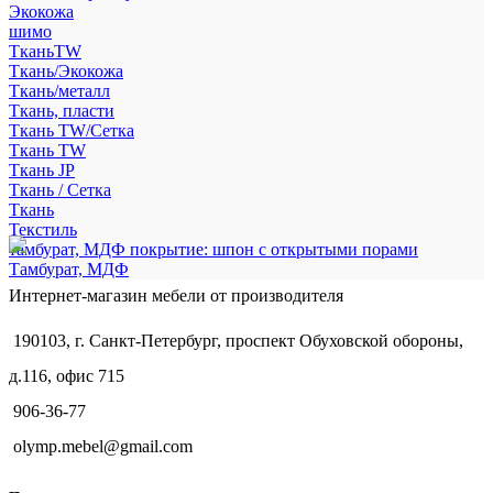
Экокожа
шимо
ТканьTW
Ткань/Экокожа
Ткань/металл
Ткань, пласти
Ткань TW/Сетка
Ткань TW
Ткань JP
Ткань / Сетка
Ткань
Текстиль
тамбурат, МДФ покрытие: шпон с открытыми порами
Тамбурат, МДФ
Интернет-магазин мебели от производителя
190103, г. Санкт-Петербург, проспект Обуховской обороны,
д.116, офис 715
906-36-77
olymp.mebel@gmail.com