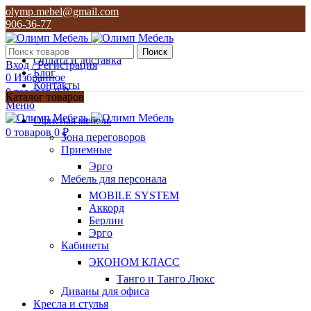
olymp.mebel@gmail.com
906-36-77
О нас
Поиск
Оплата и доставка
Вход / Регистрация
Блог
0
Избранное
Контакты
0
товаров
0
₽
Каталог товаров
Меню
olymp.mebel@gmail.com
Офисная мебель
906-36-77
0
товаров
0
₽
Зона переговоров
Приемные
Эрго
Мебель для персонала
MOBILE SYSTEM
Аккорд
Берлин
Эрго
Кабинеты
ЭКОНОМ КЛАСС
Танго и Танго Люкс
Диваны для офиса
Кресла и стулья