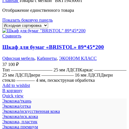
Главная
Товары с меткой “BRT19450001”
Отображение единственного товара
Показать боковую панель
Сравнить
Шкаф для бумаг «BRISTOL» 89*45*200
Офисная мебель
,
Кабинеты
,
ЭКОНОМ КЛАСС
37 100
₽
Топ ————————— 25 мм ЛДСПКаркас ———————
25 мм ЛДСПДвери ——————— 16 мм ЛДСПДвери
стекло ———— 4 мм, пескоструная обработка
Add to wishlist
В корзину
Quick view
Экокожа/ткань
Экокожа/сетка
Экокожа/искусственная кожа
Экокожа/иск.кожа
Экокожа, пластик
Экокожа премиум