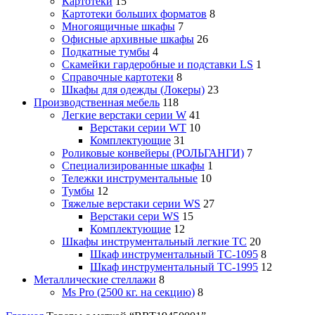
Картотеки
15
Картотеки больших форматов
8
Многоящичные шкафы
7
Офисные архивные шкафы
26
Подкатные тумбы
4
Скамейки гардеробные и подставки LS
1
Справочные картотеки
8
Шкафы для одежды (Локеры)
23
Производственная мебель
118
Легкие верстаки серии W
41
Верстаки серии WT
10
Комплектующие
31
Роликовые конвейеры (РОЛЬГАНГИ)
7
Специализированные шкафы
1
Тележки инструментальные
10
Тумбы
12
Тяжелые верстаки серии WS
27
Верстаки сери WS
15
Комплектующие
12
Шкафы инструментальный легкие ТС
20
Шкаф инструментальный TC-1095
8
Шкаф инструментальный TC-1995
12
Металлические стеллажи
8
Ms Pro (2500 кг. на секцию)
8