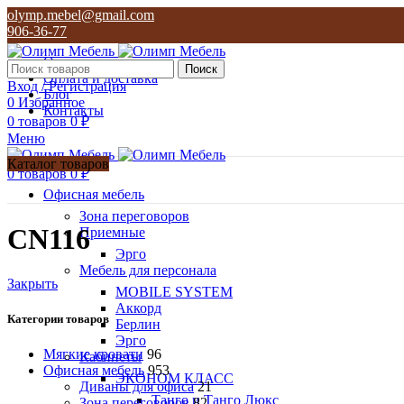
olymp.mebel@gmail.com
906-36-77
О нас
Поиск
Оплата и доставка
Вход / Регистрация
Блог
0
Избранное
Контакты
0
товаров
0
₽
Меню
Каталог товаров
0
товаров
0
₽
Офисная мебель
Зона переговоров
CN116
Приемные
Эрго
Мебель для персонала
Закрыть
MOBILE SYSTEM
Аккорд
Категории товаров
Берлин
Эрго
Мягкие кровати
96
Кабинеты
Офисная мебель
953
ЭКОНОМ КЛАСС
Диваны для офиса
21
Танго и Танго Люкс
Зона переговоров
82