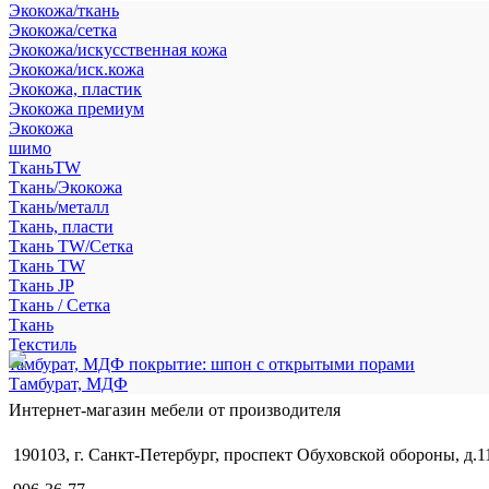
Экокожа/ткань
Экокожа/сетка
Экокожа/искусственная кожа
Экокожа/иск.кожа
Экокожа, пластик
Экокожа премиум
Экокожа
шимо
ТканьTW
Ткань/Экокожа
Ткань/металл
Ткань, пласти
Ткань TW/Сетка
Ткань TW
Ткань JP
Ткань / Сетка
Ткань
Текстиль
тамбурат, МДФ покрытие: шпон с открытыми порами
Тамбурат, МДФ
Интернет-магазин мебели от производителя
190103, г. Санкт-Петербург, проспект Обуховской обороны, д.1