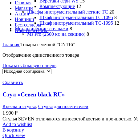
Верстаки сери WS
15
Главная
Комплектующие
12
Магазин
Шкафы инструментальный легкие ТС
20
Акции
Шкаф инструментальный TC-1095
8
Новинки
Шкаф инструментальный TC-1995
12
Бестселлеры
Металлические стеллажи
8
Обратная связь
Ms Pro (2500 кг. на секцию)
8
Главная
Товары с меткой “CN116”
Отображение единственного товара
Показать боковую панель
Сравнить
Стул «Севен black RU»
Кресла и стулья
,
Стулья для посетителей
1 990
₽
Стулья SEVEN отличаются износостойкостью и прочностью. Ус
Add to wishlist
В корзину
Quick view