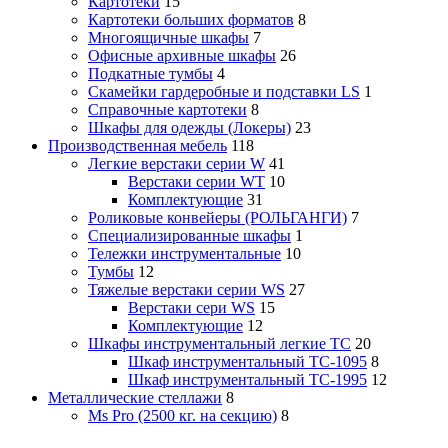
Картотеки
15
Картотеки больших форматов
8
Многоящичные шкафы
7
Офисные архивные шкафы
26
Подкатные тумбы
4
Скамейки гардеробные и подставки LS
1
Справочные картотеки
8
Шкафы для одежды (Локеры)
23
Производственная мебель
118
Легкие верстаки серии W
41
Верстаки серии WT
10
Комплектующие
31
Роликовые конвейеры (РОЛЬГАНГИ)
7
Специализированные шкафы
1
Тележки инструментальные
10
Тумбы
12
Тяжелые верстаки серии WS
27
Верстаки сери WS
15
Комплектующие
12
Шкафы инструментальный легкие ТС
20
Шкаф инструментальный TC-1095
8
Шкаф инструментальный TC-1995
12
Металлические стеллажи
8
Ms Pro (2500 кг. на секцию)
8