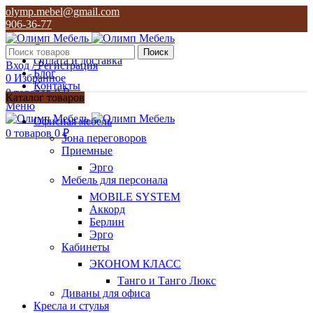
olymp.mebel@gmail.com
906-36-77
О нас
Поиск
Оплата и доставка
Вход / Регистрация
Блог
0
Избранное
Контакты
0
товаров
0
₽
Каталог товаров
Меню
olymp.mebel@gmail.com
Офисная мебель
906-36-77
0
товаров
0
₽
Зона переговоров
Приемные
Эрго
Мебель для персонала
MOBILE SYSTEM
Аккорд
Берлин
Эрго
Кабинеты
ЭКОНОМ КЛАСС
Танго и Танго Люкс
Диваны для офиса
Кресла и стулья