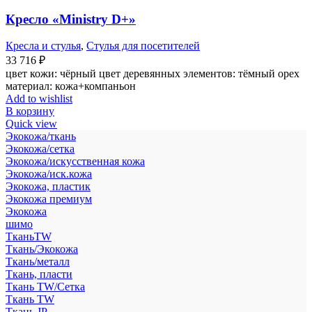
Кресло «Ministry D+»
Кресла и стулья
,
Стулья для посетителей
33 716
₽
цвет кожи: чёрный цвет деревянных элементов: тёмный орех
материал: кожа+компаньон
Add to wishlist
В корзину
Quick view
Экокожа/ткань
Экокожа/сетка
Экокожа/искусственная кожа
Экокожа/иск.кожа
Экокожа, пластик
Экокожа премиум
Экокожа
шимо
ТканьTW
Ткань/Экокожа
Ткань/металл
Ткань, пласти
Ткань TW/Сетка
Ткань TW
Ткань JP