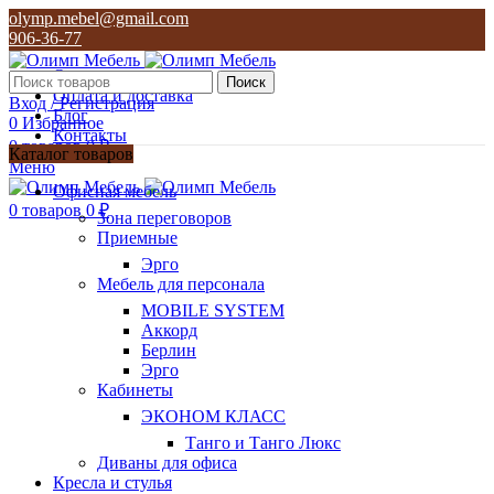
olymp.mebel@gmail.com
906-36-77
О нас
Поиск
Оплата и доставка
Вход / Регистрация
Блог
0
Избранное
Контакты
0
товаров
0
₽
Каталог товаров
Меню
olymp.mebel@gmail.com
Офисная мебель
906-36-77
0
товаров
0
₽
Зона переговоров
Приемные
Эрго
Мебель для персонала
MOBILE SYSTEM
Аккорд
Берлин
Эрго
Кабинеты
ЭКОНОМ КЛАСС
Танго и Танго Люкс
Диваны для офиса
Кресла и стулья