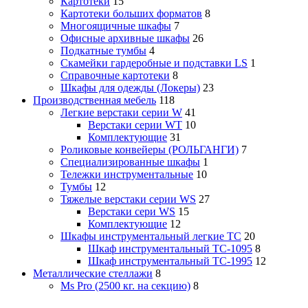
Картотеки
15
Картотеки больших форматов
8
Многоящичные шкафы
7
Офисные архивные шкафы
26
Подкатные тумбы
4
Скамейки гардеробные и подставки LS
1
Справочные картотеки
8
Шкафы для одежды (Локеры)
23
Производственная мебель
118
Легкие верстаки серии W
41
Верстаки серии WT
10
Комплектующие
31
Роликовые конвейеры (РОЛЬГАНГИ)
7
Специализированные шкафы
1
Тележки инструментальные
10
Тумбы
12
Тяжелые верстаки серии WS
27
Верстаки сери WS
15
Комплектующие
12
Шкафы инструментальный легкие ТС
20
Шкаф инструментальный TC-1095
8
Шкаф инструментальный TC-1995
12
Металлические стеллажи
8
Ms Pro (2500 кг. на секцию)
8