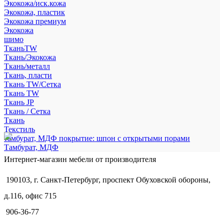
Экокожа/иск.кожа
Экокожа, пластик
Экокожа премиум
Экокожа
шимо
ТканьTW
Ткань/Экокожа
Ткань/металл
Ткань, пласти
Ткань TW/Сетка
Ткань TW
Ткань JP
Ткань / Сетка
Ткань
Текстиль
тамбурат, МДФ покрытие: шпон с открытыми порами
Тамбурат, МДФ
Интернет-магазин мебели от производителя
190103, г. Санкт-Петербург, проспект Обуховской обороны,
д.116, офис 715
906-36-77