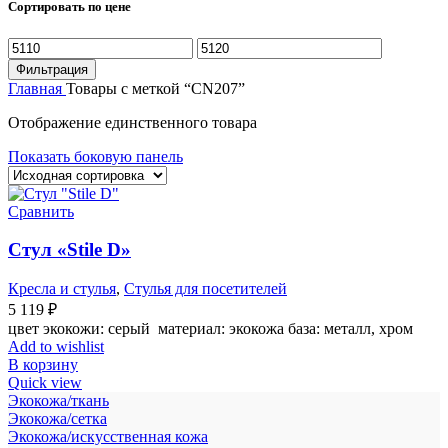
Сортировать по цене
Минимальная
Максимальная
цена
цена
Фильтрация
Главная
Товары с меткой “CN207”
Отображение единственного товара
Показать боковую панель
Сравнить
Стул «Stile D»
Кресла и стулья
,
Стулья для посетителей
5 119
₽
цвет экокожи: серый материал: экокожа база: металл, хром
Add to wishlist
В корзину
Quick view
Экокожа/ткань
Экокожа/сетка
Экокожа/искусственная кожа