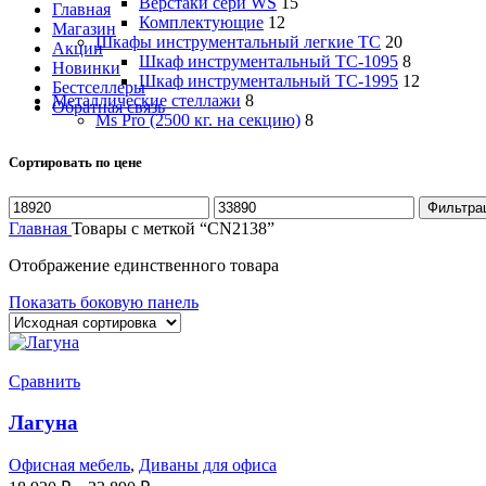
Верстаки сери WS
15
Главная
Комплектующие
12
Магазин
Шкафы инструментальный легкие ТС
20
Акции
Шкаф инструментальный TC-1095
8
Новинки
Шкаф инструментальный TC-1995
12
Бестселлеры
Металлические стеллажи
8
Обратная связь
Ms Pro (2500 кг. на секцию)
8
Сортировать по цене
Минимальная
Максимальная
Фильтра
цена
цена
Главная
Товары с меткой “CN2138”
Отображение единственного товара
Показать боковую панель
Сравнить
Лагуна
Офисная мебель
,
Диваны для офиса