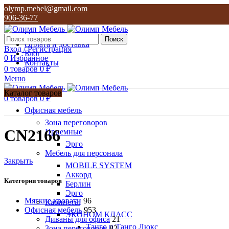
olymp.mebel@gmail.com
906-36-77
О нас
Поиск
Оплата и доставка
Вход / Регистрация
Блог
0
Избранное
Контакты
0
товаров
0
₽
Меню
Каталог товаров
0
товаров
0
₽
Офисная мебель
Зона переговоров
CN2166
Приемные
Эрго
Мебель для персонала
Закрыть
MOBILE SYSTEM
Аккорд
Категории товаров
Берлин
Эрго
Мягкие кровати
96
Кабинеты
Офисная мебель
953
ЭКОНОМ КЛАСС
Диваны для офиса
21
Танго и Танго Люкс
Зона переговоров
82