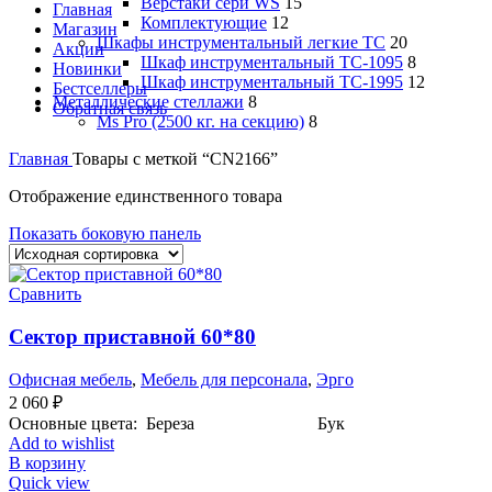
Верстаки сери WS
15
Главная
Комплектующие
12
Магазин
Шкафы инструментальный легкие ТС
20
Акции
Шкаф инструментальный TC-1095
8
Новинки
Шкаф инструментальный TC-1995
12
Бестселлеры
Металлические стеллажи
8
Обратная связь
Ms Pro (2500 кг. на секцию)
8
Главная
Товары с меткой “CN2166”
Отображение единственного товара
Показать боковую панель
Сравнить
Сектор приставной 60*80
Офисная мебель
,
Мебель для персонала
,
Эрго
2 060
₽
Основные цвета: Береза Бук
Add to wishlist
В корзину
Quick view