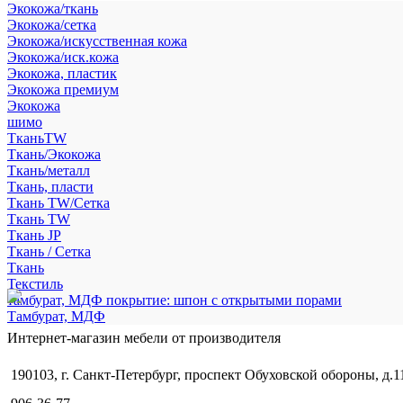
Экокожа/ткань
Экокожа/сетка
Экокожа/искусственная кожа
Экокожа/иск.кожа
Экокожа, пластик
Экокожа премиум
Экокожа
шимо
ТканьTW
Ткань/Экокожа
Ткань/металл
Ткань, пласти
Ткань TW/Сетка
Ткань TW
Ткань JP
Ткань / Сетка
Ткань
Текстиль
тамбурат, МДФ покрытие: шпон с открытыми порами
Тамбурат, МДФ
Интернет-магазин мебели от производителя
190103, г. Санкт-Петербург, проспект Обуховской обороны, д.1