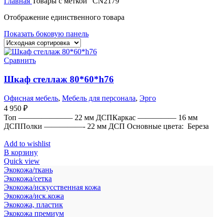
Главная
Товары с меткой “CN2179”
Отображение единственного товара
Показать боковую панель
Сравнить
Шкаф стеллаж 80*60*h76
Офисная мебель
,
Мебель для персонала
,
Эрго
4 950
₽
Топ ——————— 22 мм ДСПКаркас ————— 16 мм
ДСППолки —————- 22 мм ДСП Основные цвета: Береза
Add to wishlist
В корзину
Quick view
Экокожа/ткань
Экокожа/сетка
Экокожа/искусственная кожа
Экокожа/иск.кожа
Экокожа, пластик
Экокожа премиум