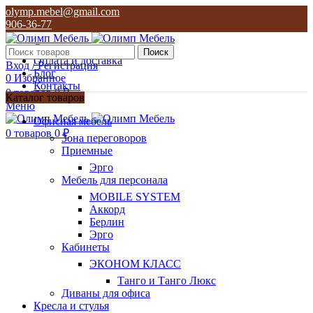
olymp.mebel@gmail.com
906-36-77
О нас
Поиск
Оплата и доставка
Вход / Регистрация
Блог
0
Избранное
Контакты
0
товаров
0
₽
Каталог товаров
Меню
olymp.mebel@gmail.com
Офисная мебель
906-36-77
0
товаров
0
₽
Зона переговоров
Приемные
Эрго
Мебель для персонала
MOBILE SYSTEM
Аккорд
Берлин
Эрго
Кабинеты
ЭКОНОМ КЛАСС
Танго и Танго Люкс
Диваны для офиса
Кресла и стулья