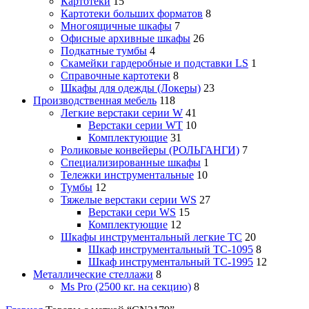
Картотеки
15
Картотеки больших форматов
8
Многоящичные шкафы
7
Офисные архивные шкафы
26
Подкатные тумбы
4
Скамейки гардеробные и подставки LS
1
Справочные картотеки
8
Шкафы для одежды (Локеры)
23
Производственная мебель
118
Легкие верстаки серии W
41
Верстаки серии WT
10
Комплектующие
31
Роликовые конвейеры (РОЛЬГАНГИ)
7
Специализированные шкафы
1
Тележки инструментальные
10
Тумбы
12
Тяжелые верстаки серии WS
27
Верстаки сери WS
15
Комплектующие
12
Шкафы инструментальный легкие ТС
20
Шкаф инструментальный TC-1095
8
Шкаф инструментальный TC-1995
12
Металлические стеллажи
8
Ms Pro (2500 кг. на секцию)
8