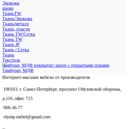
Экокожа
шимо
ТканьTW
Ткань/Экокожа
Ткань/металл
Ткань, пласти
Ткань TW/Сетка
Ткань TW
Ткань JP
Ткань / Сетка
Ткань
Текстиль
тамбурат, МДФ покрытие: шпон с открытыми порами
Тамбурат, МДФ
Интернет-магазин мебели от производителя
190103, г. Санкт-Петербург, проспект Обуховской обороны,
д.116, офис 715
906-36-77
olymp.mebel@gmail.com