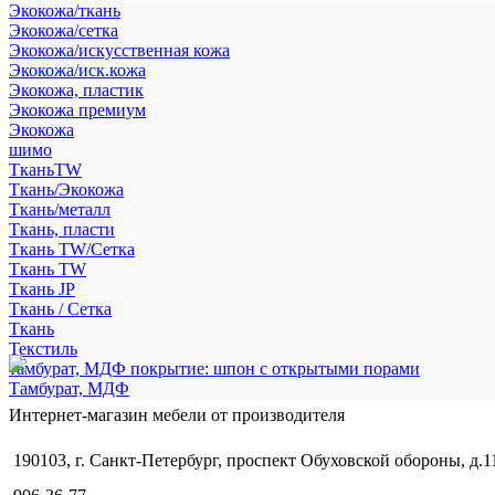
Экокожа/ткань
Экокожа/сетка
Экокожа/искусственная кожа
Экокожа/иск.кожа
Экокожа, пластик
Экокожа премиум
Экокожа
шимо
ТканьTW
Ткань/Экокожа
Ткань/металл
Ткань, пласти
Ткань TW/Сетка
Ткань TW
Ткань JP
Ткань / Сетка
Ткань
Текстиль
тамбурат, МДФ покрытие: шпон с открытыми порами
Тамбурат, МДФ
Интернет-магазин мебели от производителя
190103, г. Санкт-Петербург, проспект Обуховской обороны, д.1