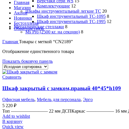
Верстаки сери WS
15
Главная
Комплектующие
12
Магазин
Шкафы инструментальный легкие ТС
20
Акции
Шкаф инструментальный TC-1095
8
Новинки
Шкаф инструментальный TC-1995
12
Бестселлеры
Металлические стеллажи
8
Обратная связь
Ms Pro (2500 кг. на секцию)
8
Главная
Товары с меткой “CN2189”
Отображение единственного товара
Показать боковую панель
Сравнить
Шкаф закрытый с замком,правый 40*45*h109
Офисная мебель
,
Мебель для персонала
,
Эрго
5 220
₽
Топ ———————— 22 мм ДСПКаркас —————— 16 мм 
Add to wishlist
В корзину
Quick view