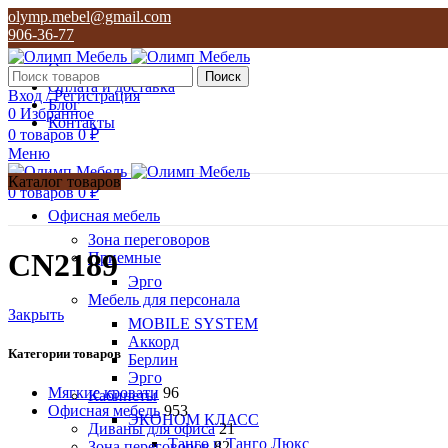
olymp.mebel@gmail.com
906-36-77
О нас
Поиск
Оплата и доставка
Вход / Регистрация
Блог
0
Избранное
Контакты
0
товаров
0
₽
Меню
Каталог товаров
0
товаров
0
₽
Офисная мебель
Зона переговоров
CN2189
Приемные
Эрго
Мебель для персонала
Закрыть
MOBILE SYSTEM
Аккорд
Категории товаров
Берлин
Эрго
Мягкие кровати
96
Кабинеты
Офисная мебель
953
ЭКОНОМ КЛАСС
Диваны для офиса
21
Танго и Танго Люкс
Зона переговоров
82