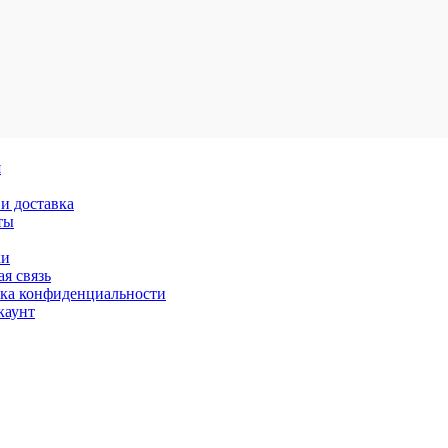
я
и доставка
ты
ки
я связь
ка конфиденциальности
каунт