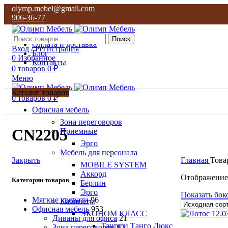
olymp.mebel@gmail.com
906-36-77
О нас
Поиск
Оплата и доставка
Вход / Регистрация
Блог
0
Избранное
Контакты
0
товаров
0
₽
Меню
Каталог товаров
0
товаров
0
₽
Офисная мебель
Зона переговоров
CN2205
Приемные
Эрго
Мебель для персонала
Закрыть
Главная
Това
MOBILE SYSTEM
Аккорд
Отображение
Категории товаров
Берлин
Эрго
Показать бок
Мягкие кровати
96
Кабинеты
Офисная мебель
953
ЭКОНОМ КЛАСС
Диваны для офиса
21
Танго и Танго Люкс
Зона переговоров
82