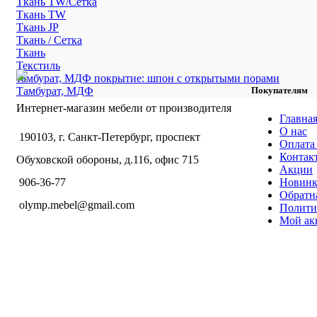
Ткань TW/Сетка
Ткань TW
Ткань JP
Ткань / Сетка
Ткань
Текстиль
тамбурат, МДФ покрытие: шпон с открытыми порами
Тамбурат, МДФ
Покупателям
Интернет-магазин мебели от производителя
Главна
О нас
190103, г. Санкт-Петербург, проспект
Оплата 
Контак
Обуховской обороны, д.116, офис 715
Акции
Новин
906-36-77
Обратна
olymp.mebel@gmail.com
Полити
Мой ак