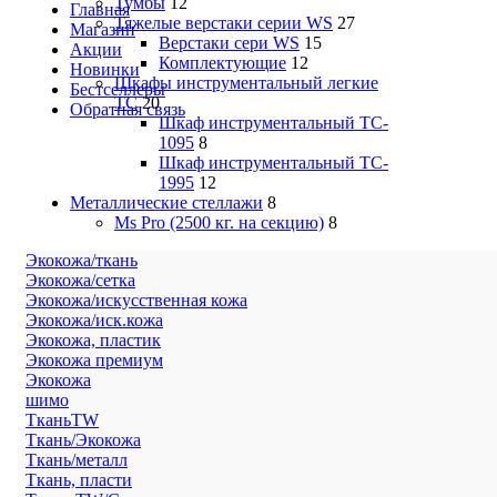
Тумбы
12
Главная
Тяжелые верстаки серии WS
27
Магазин
Верстаки сери WS
15
Акции
Комплектующие
12
Новинки
Шкафы инструментальный легкие
Бестселлеры
ТС
20
Обратная связь
Шкаф инструментальный TC-
1095
8
Шкаф инструментальный TC-
1995
12
Металлические стеллажи
8
Ms Pro (2500 кг. на секцию)
8
Экокожа/ткань
Экокожа/сетка
Экокожа/искусственная кожа
Экокожа/иск.кожа
Экокожа, пластик
Экокожа премиум
Экокожа
шимо
ТканьTW
Ткань/Экокожа
Ткань/металл
Ткань, пласти