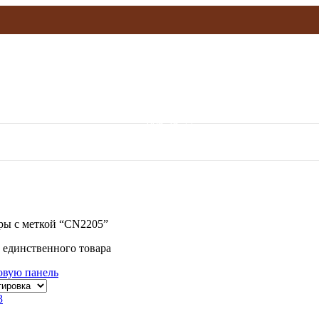
olymp.mebel@gmail.com
906-36-77
ры с меткой “CN2205”
 единственного товара
овую панель