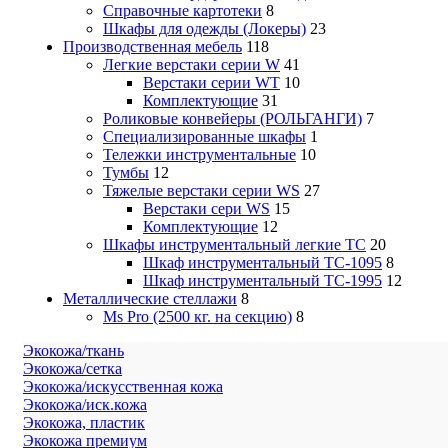
Справочные картотеки
8
Шкафы для одежды (Локеры)
23
Производственная мебель
118
Легкие верстаки серии W
41
Верстаки серии WT
10
Комплектующие
31
Роликовые конвейеры (РОЛЬГАНГИ)
7
Специализированные шкафы
1
Тележки инструментальные
10
Тумбы
12
Тяжелые верстаки серии WS
27
Верстаки сери WS
15
Комплектующие
12
Шкафы инструментальный легкие ТС
20
Шкаф инструментальный TC-1095
8
Шкаф инструментальный TC-1995
12
Металлические стеллажи
8
Ms Pro (2500 кг. на секцию)
8
Экокожа/ткань
Экокожа/сетка
Экокожа/искусственная кожа
Экокожа/иск.кожа
Экокожа, пластик
Экокожа премиум