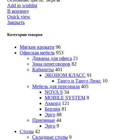
Add to wishlist
В корзину
Quick view
Закрыть
Категории товаров
Мягкие кровати
96
Офисная мебель
953
Диваны для офиса
21
Зона переговоров
82
Кабинеты
401
ЭКОНОМ КЛАСС
91
Танго и Танго Люкс
10
Мебель для персонала
405
NOVA S
34
MOBILE SYSTEM
8
Аккорд
121
Берлин
81
Эрго
88
Приемные
44
Эрго
9
Столы
42
Складные столы
9