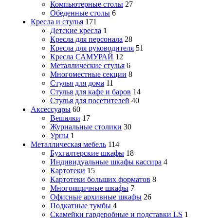
Компьютерные столы
27
Обеденные столы
6
Кресла и стулья
171
Детские кресла
1
Кресла для персонала
28
Кресла для руководителя
51
Кресла САМУРАЙ
12
Металлические стулья
6
Многоместные секции
8
Стулья для дома
11
Стулья для кафе и баров
14
Стулья для посетителей
40
Аксессуары
60
Вешалки
17
Журнальные столики
30
Урны
1
Металлическая мебель
114
Бухгалтерские шкафы
18
Индивидуальные шкафы кассира
4
Картотеки
15
Картотеки больших форматов
8
Многоящичные шкафы
7
Офисные архивные шкафы
26
Подкатные тумбы
4
Скамейки гардеробные и подставки LS
1