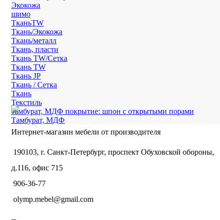
Экокожа
шимо
ТканьTW
Ткань/Экокожа
Ткань/металл
Ткань, пласти
Ткань TW/Сетка
Ткань TW
Ткань JP
Ткань / Сетка
Ткань
Текстиль
тамбурат, МДФ покрытие: шпон с открытыми порами
Тамбурат, МДФ
Интернет-магазин мебели от производителя
190103, г. Санкт-Петербург, проспект Обуховской обороны,
д.116, офис 715
906-36-77
olymp.mebel@gmail.com