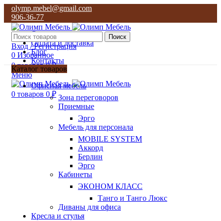
olymp.mebel@gmail.com
906-36-77
О нас
Поиск
Оплата и доставка
Вход / Регистрация
Блог
0
Избранное
Контакты
0
товаров
0
₽
Каталог товаров
Меню
olymp.mebel@gmail.com
Офисная мебель
906-36-77
0
товаров
0
₽
Зона переговоров
Приемные
Эрго
Мебель для персонала
MOBILE SYSTEM
Аккорд
Берлин
Эрго
Кабинеты
ЭКОНОМ КЛАСС
Танго и Танго Люкс
Диваны для офиса
Кресла и стулья