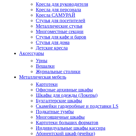
Кресла для руководителя
Кресла для персонала
Кресла САМУРАЙ
Стулья для посетителей
Металлические стулья
Многоместные секции
Стулья для кафе и баров
Стулья для дома
Детские кресла
Аксессуары
Урны
Вешалки
Журнальные столики
Металлическая мебель
Картотеки
Офисные архивные шкафы
Шкафы для одежды (Локеры)
Бухгалтерские шкафы
Скамейки гардеробные и подставки LS
Подкатные тумбы
Многоящичные шкафы
Картотеки больших форматов
Индивидуальные шкафы кассира
Абонентский шкаф (ячейки)