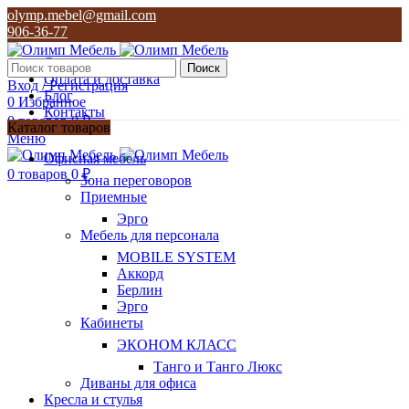
olymp.mebel@gmail.com
906-36-77
О нас
Поиск
Оплата и доставка
Вход / Регистрация
Блог
0
Избранное
Контакты
0
товаров
0
₽
Каталог товаров
Меню
olymp.mebel@gmail.com
Офисная мебель
906-36-77
0
товаров
0
₽
Зона переговоров
Приемные
Эрго
Мебель для персонала
MOBILE SYSTEM
Аккорд
Берлин
Эрго
Кабинеты
ЭКОНОМ КЛАСС
Танго и Танго Люкс
Диваны для офиса
Кресла и стулья