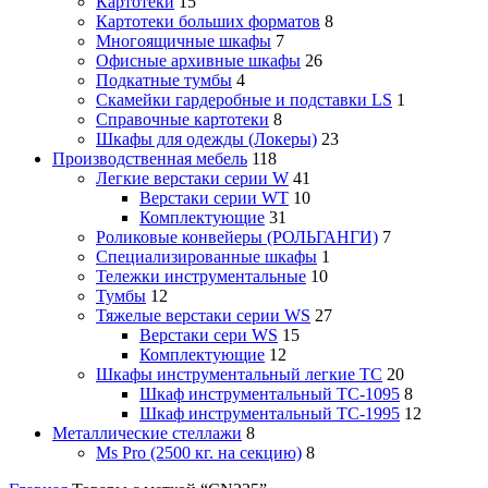
Картотеки
15
Картотеки больших форматов
8
Многоящичные шкафы
7
Офисные архивные шкафы
26
Подкатные тумбы
4
Скамейки гардеробные и подставки LS
1
Справочные картотеки
8
Шкафы для одежды (Локеры)
23
Производственная мебель
118
Легкие верстаки серии W
41
Верстаки серии WT
10
Комплектующие
31
Роликовые конвейеры (РОЛЬГАНГИ)
7
Специализированные шкафы
1
Тележки инструментальные
10
Тумбы
12
Тяжелые верстаки серии WS
27
Верстаки сери WS
15
Комплектующие
12
Шкафы инструментальный легкие ТС
20
Шкаф инструментальный TC-1095
8
Шкаф инструментальный TC-1995
12
Металлические стеллажи
8
Ms Pro (2500 кг. на секцию)
8