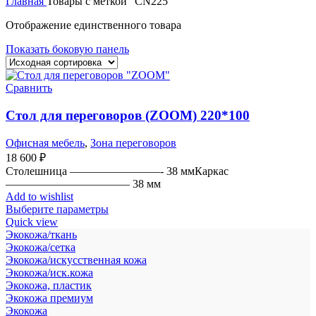
Главная
Товары с меткой “CN225”
Отображение единственного товара
Показать боковую панель
Сравнить
Стол для переговоров (ZOOM) 220*100
Офисная мебель
,
Зона переговоров
18 600
₽
Столешница ————————- 38 ммКаркас
——————————— 38 мм
Add to wishlist
Выберите параметры
Quick view
Экокожа/ткань
Экокожа/сетка
Экокожа/искусственная кожа
Экокожа/иск.кожа
Экокожа, пластик
Экокожа премиум
Экокожа