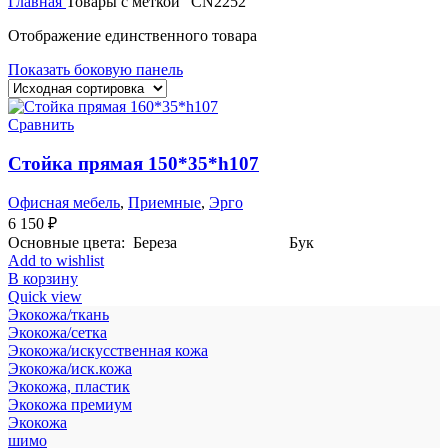
Главная
Товары с меткой “CN2252”
Отображение единственного товара
Показать боковую панель
Сравнить
Стойка прямая 150*35*h107
Офисная мебель
,
Приемные
,
Эрго
6 150
₽
Основные цвета: Береза Бук
Add to wishlist
В корзину
Quick view
Экокожа/ткань
Экокожа/сетка
Экокожа/искусственная кожа
Экокожа/иск.кожа
Экокожа, пластик
Экокожа премиум
Экокожа
шимо