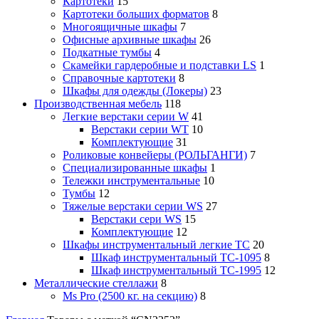
Картотеки
15
Картотеки больших форматов
8
Многоящичные шкафы
7
Офисные архивные шкафы
26
Подкатные тумбы
4
Скамейки гардеробные и подставки LS
1
Справочные картотеки
8
Шкафы для одежды (Локеры)
23
Производственная мебель
118
Легкие верстаки серии W
41
Верстаки серии WT
10
Комплектующие
31
Роликовые конвейеры (РОЛЬГАНГИ)
7
Специализированные шкафы
1
Тележки инструментальные
10
Тумбы
12
Тяжелые верстаки серии WS
27
Верстаки сери WS
15
Комплектующие
12
Шкафы инструментальный легкие ТС
20
Шкаф инструментальный TC-1095
8
Шкаф инструментальный TC-1995
12
Металлические стеллажи
8
Ms Pro (2500 кг. на секцию)
8