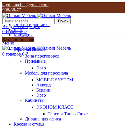
olymp.mebel@gmail.com
906-36-77
О нас
Поиск
Оплата и доставка
Вход / Регистрация
Блог
0
Избранное
Контакты
0
товаров
0
₽
Каталог товаров
Меню
olymp.mebel@gmail.com
Офисная мебель
906-36-77
0
товаров
0
₽
Зона переговоров
Приемные
Эрго
Мебель для персонала
MOBILE SYSTEM
Аккорд
Берлин
Эрго
Кабинеты
ЭКОНОМ КЛАСС
Танго и Танго Люкс
Диваны для офиса
Кресла и стулья