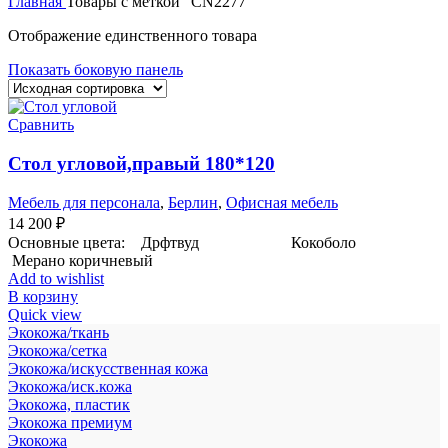
Главная
Товары с меткой “CN2277”
Отображение единственного товара
Показать боковую панель
Сравнить
Стол угловой,правый 180*120
Мебель для персонала
,
Берлин
,
Офисная мебель
14 200
₽
Основные цвета: Дрфтвуд Кокоболо
Мерано коричневый
Add to wishlist
В корзину
Quick view
Экокожа/ткань
Экокожа/сетка
Экокожа/искусственная кожа
Экокожа/иск.кожа
Экокожа, пластик
Экокожа премиум
Экокожа