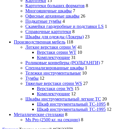
Картотеки
15
Картотеки больших форматов
8
Многоящичные шкафы
7
Офисные архивные шкафы
26
Подкатные тумбы
4
Скамейки гардеробные и подставки LS
1
Справочные картотеки
8
Шкафы для одежды (Локеры)
23
Производственная мебель
118
Легкие верстаки серии W
41
Верстаки серии WT
10
Комплектующие
31
Роликовые конвейеры (РОЛЬГАНГИ)
7
Специализированные шкафы
1
Тележки инструментальные
10
Тумбы
12
Тяжелые верстаки серии WS
27
Верстаки сери WS
15
Комплектующие
12
Шкафы инструментальный легкие ТС
20
Шкаф инструментальный TC-1095
8
Шкаф инструментальный TC-1995
12
Металлические стеллажи
8
Ms Pro (2500 кг. на секцию)
8