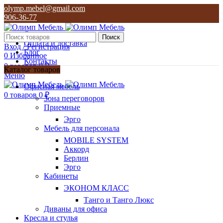
olymp.mebel@gmail.com
906-36-77
О нас
Поиск
Оплата и доставка
Вход / Регистрация
Блог
0
Избранное
Контакты
0
товаров
0
₽
Каталог товаров
Меню
olymp.mebel@gmail.com
Офисная мебель
906-36-77
0
товаров
0
₽
Зона переговоров
Приемные
Эрго
Мебель для персонала
MOBILE SYSTEM
Аккорд
Берлин
Эрго
Кабинеты
ЭКОНОМ КЛАСС
Танго и Танго Люкс
Диваны для офиса
Кресла и стулья