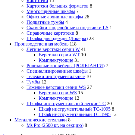
Картотеки
15
Картотеки больших форматов
8
Многоящичные шкафы
7
Офисные архивные шкафы
26
Подкатные тумбы
4
Скамейки гардеробные и подставки LS
1
Справочные картотеки
8
Шкафы для одежды (Локеры)
23
Производственная мебель
118
Легкие верстаки серии W
41
Верстаки серии WT
10
Комплектующие
31
Роликовые конвейеры (РОЛЬГАНГИ)
7
Специализированные шкафы
1
Тележки инструментальные
10
Тумбы
12
Тяжелые верстаки серии WS
27
Верстаки сери WS
15
Комплектующие
12
Шкафы инструментальный легкие ТС
20
Шкаф инструментальный TC-1095
8
Шкаф инструментальный TC-1995
12
Металлические стеллажи
8
Ms Pro (2500 кг. на секцию)
8