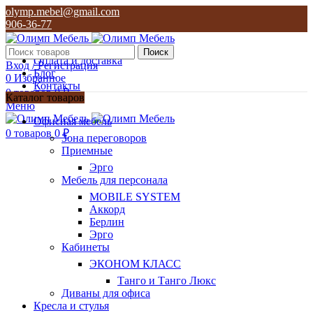
olymp.mebel@gmail.com
906-36-77
О нас
Поиск
Оплата и доставка
Вход / Регистрация
Блог
0
Избранное
Контакты
0
товаров
0
₽
Каталог товаров
Меню
olymp.mebel@gmail.com
Офисная мебель
906-36-77
0
товаров
0
₽
Зона переговоров
Приемные
Эрго
Мебель для персонала
MOBILE SYSTEM
Аккорд
Берлин
Эрго
Кабинеты
ЭКОНОМ КЛАСС
Танго и Танго Люкс
Диваны для офиса
Кресла и стулья