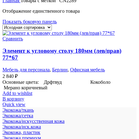
Главная
Товары с меткой “CN2289”
Отображение единственного товара
Показать боковую панель
Сравнить
Элемент к угловому столу 180мм (лев/прав)
77*67
Мебель для персонала
,
Берлин
,
Офисная мебель
2 840
₽
Основные цвета: Дрфтвуд Кокоболо
Мерано коричневый
Add to wishlist
В корзину
Quick view
Экокожа/ткань
Экокожа/сетка
Экокожа/искусственная кожа
Экокожа/иск.кожа
Экокожа, пластик
Экокожа премиум