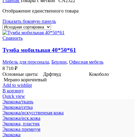
Главная
Товары с меткой “CN2322”
Отображение единственного товара
Показать боковую панель
Сравнить
Тумба мобильная 40*50*61
Мебель для персонала
,
Берлин
,
Офисная мебель
8 710
₽
Основные цвета: Дрфтвуд Кокоболо
Мерано коричневый
Add to wishlist
В корзину
Quick view
Экокожа/ткань
Экокожа/сетка
Экокожа/искусственная кожа
Экокожа/иск.кожа
Экокожа, пластик
Экокожа премиум
Экокожа