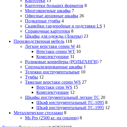
Картотеки
15
Картотеки больших форматов
8
Многоящичные шкафы
7
Офисные архивные шкафы
26
Подкатные тумбы
4
Скамейки гардеробные и подставки LS
1
Справочные картотеки
8
Шкафы для одежды (Локеры)
23
Производственная мебель
118
Легкие верстаки серии W
41
Верстаки серии WT
10
Комплектующие
31
Роликовые конвейеры (РОЛЬГАНГИ)
7
Специализированные шкафы
1
Тележки инструментальные
10
Тумбы
12
Тяжелые верстаки серии WS
27
Верстаки сери WS
15
Комплектующие
12
Шкафы инструментальный легкие ТС
20
Шкаф инструментальный TC-1095
8
Шкаф инструментальный TC-1995
12
Металлические стеллажи
8
Ms Pro (2500 кг. на секцию)
8