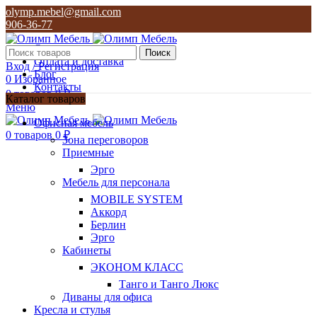
olymp.mebel@gmail.com
906-36-77
О нас
Поиск
Оплата и доставка
Вход / Регистрация
Блог
0
Избранное
Контакты
0
товаров
0
₽
Каталог товаров
Меню
olymp.mebel@gmail.com
Офисная мебель
906-36-77
0
товаров
0
₽
Зона переговоров
Приемные
Эрго
Мебель для персонала
MOBILE SYSTEM
Аккорд
Берлин
Эрго
Кабинеты
ЭКОНОМ КЛАСС
Танго и Танго Люкс
Диваны для офиса
Кресла и стулья