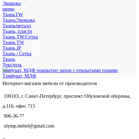
Экокожа
шимо
ТканьTW
Ткань/Экокожа
Ткань/металл
Ткань, пласти
Ткань TW/Сетка
Ткань TW
Ткань JP
Ткань / Сетка
Ткань
Текстиль
тамбурат, МДФ покрытие: шпон с открытыми порами
Тамбурат, МДФ
Интернет-магазин мебели от производителя
190103, г. Санкт-Петербург, проспект Обуховской обороны,
д.116, офис 715
906-36-77
olymp.mebel@gmail.com