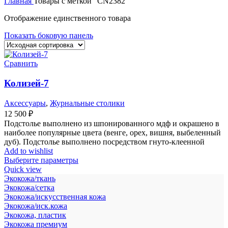
Главная
Товары с меткой “CN2382”
Отображение единственного товара
Показать боковую панель
Сравнить
Колизей-7
Аксессуары
,
Журнальные столики
12 500
₽
Подстолье выполнено из шпонированного мдф и окрашено в
наиболее популярные цвета (венге, орех, вишня, выбеленный
дуб). Подстолье выполнено посредством гнуто-клеенной
Add to wishlist
Выберите параметры
Quick view
Экокожа/ткань
Экокожа/сетка
Экокожа/искусственная кожа
Экокожа/иск.кожа
Экокожа, пластик
Экокожа премиум