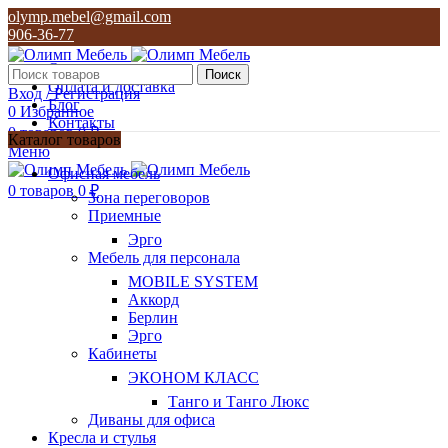
olymp.mebel@gmail.com
906-36-77
О нас
Поиск
Оплата и доставка
Вход / Регистрация
Блог
0
Избранное
Контакты
0
товаров
0
₽
Каталог товаров
Меню
olymp.mebel@gmail.com
Офисная мебель
906-36-77
0
товаров
0
₽
Зона переговоров
Приемные
Эрго
Мебель для персонала
MOBILE SYSTEM
Аккорд
Берлин
Эрго
Кабинеты
ЭКОНОМ КЛАСС
Танго и Танго Люкс
Диваны для офиса
Кресла и стулья