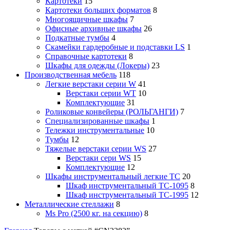
Картотеки
15
Картотеки больших форматов
8
Многоящичные шкафы
7
Офисные архивные шкафы
26
Подкатные тумбы
4
Скамейки гардеробные и подставки LS
1
Справочные картотеки
8
Шкафы для одежды (Локеры)
23
Производственная мебель
118
Легкие верстаки серии W
41
Верстаки серии WT
10
Комплектующие
31
Роликовые конвейеры (РОЛЬГАНГИ)
7
Специализированные шкафы
1
Тележки инструментальные
10
Тумбы
12
Тяжелые верстаки серии WS
27
Верстаки сери WS
15
Комплектующие
12
Шкафы инструментальный легкие ТС
20
Шкаф инструментальный TC-1095
8
Шкаф инструментальный TC-1995
12
Металлические стеллажи
8
Ms Pro (2500 кг. на секцию)
8