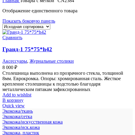
Главная
Товары с меткой “CN2384”
Отображение единственного товара
Показать боковую панель
Сравнить
Гранд-1 75*75*h42
Аксессуары
,
Журнальные столики
8 000
₽
Столешница выполнена из прозрачного стекла, толщиной
8мм. Еврокромка. Опоры: хромированная сталь. Жесткое
крепление столешницы к подстолью благодаря
металлическим пятакам зафиксированных
Add to wishlist
В корзину
Quick view
Экокожа/ткань
Экокожа/сетка
Экокожа/искусственная кожа
Экокожа/иск.кожа
Экокожа, пластик