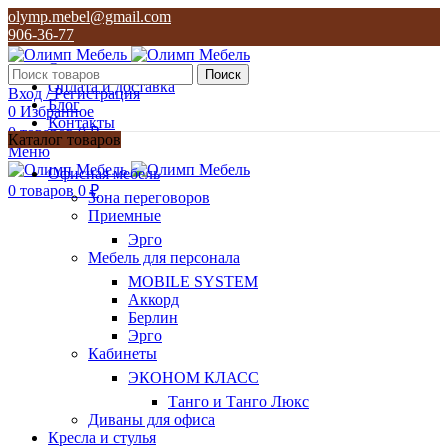
olymp.mebel@gmail.com
906-36-77
О нас
Поиск
Оплата и доставка
Вход / Регистрация
Блог
0
Избранное
Контакты
0
товаров
0
₽
Каталог товаров
Меню
olymp.mebel@gmail.com
Офисная мебель
906-36-77
0
товаров
0
₽
Зона переговоров
Приемные
Эрго
Мебель для персонала
MOBILE SYSTEM
Аккорд
Берлин
Эрго
Кабинеты
ЭКОНОМ КЛАСС
Танго и Танго Люкс
Диваны для офиса
Кресла и стулья