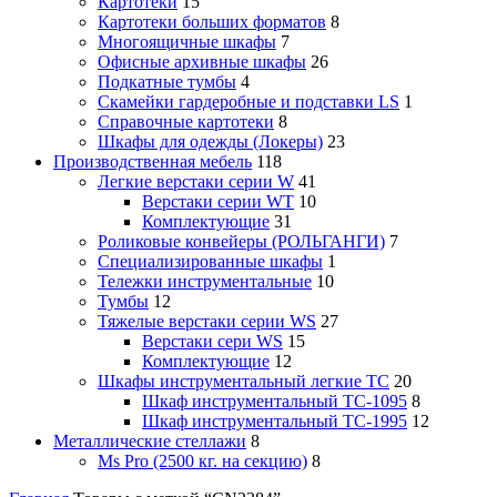
Картотеки
15
Картотеки больших форматов
8
Многоящичные шкафы
7
Офисные архивные шкафы
26
Подкатные тумбы
4
Скамейки гардеробные и подставки LS
1
Справочные картотеки
8
Шкафы для одежды (Локеры)
23
Производственная мебель
118
Легкие верстаки серии W
41
Верстаки серии WT
10
Комплектующие
31
Роликовые конвейеры (РОЛЬГАНГИ)
7
Специализированные шкафы
1
Тележки инструментальные
10
Тумбы
12
Тяжелые верстаки серии WS
27
Верстаки сери WS
15
Комплектующие
12
Шкафы инструментальный легкие ТС
20
Шкаф инструментальный TC-1095
8
Шкаф инструментальный TC-1995
12
Металлические стеллажи
8
Ms Pro (2500 кг. на секцию)
8