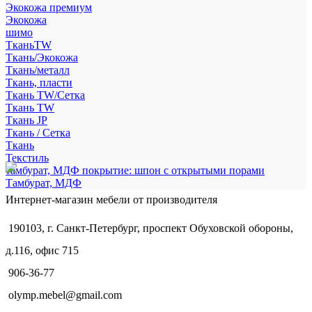
Экокожа премиум
Экокожа
шимо
ТканьTW
Ткань/Экокожа
Ткань/металл
Ткань, пласти
Ткань TW/Сетка
Ткань TW
Ткань JP
Ткань / Сетка
Ткань
Текстиль
тамбурат, МДФ покрытие: шпон с открытыми порами
Тамбурат, МДФ
Интернет-магазин мебели от производителя
190103, г. Санкт-Петербург, проспект Обуховской обороны,
д.116, офис 715
906-36-77
olymp.mebel@gmail.com