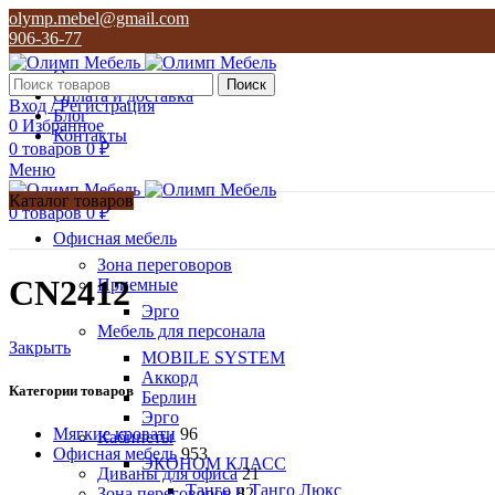
olymp.mebel@gmail.com
906-36-77
О нас
Поиск
Оплата и доставка
Вход / Регистрация
Блог
0
Избранное
Контакты
0
товаров
0
₽
Меню
Каталог товаров
0
товаров
0
₽
Офисная мебель
Зона переговоров
CN2412
Приемные
Эрго
Мебель для персонала
Закрыть
MOBILE SYSTEM
Аккорд
Категории товаров
Берлин
Эрго
Мягкие кровати
96
Кабинеты
Офисная мебель
953
ЭКОНОМ КЛАСС
Диваны для офиса
21
Танго и Танго Люкс
Зона переговоров
82