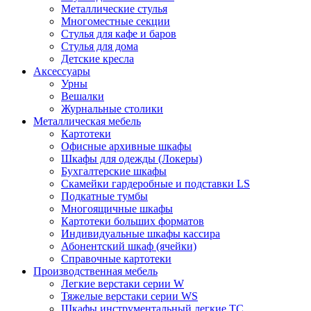
Металлические стулья
Многоместные секции
Стулья для кафе и баров
Стулья для дома
Детские кресла
Аксессуары
Урны
Вешалки
Журнальные столики
Металлическая мебель
Картотеки
Офисные архивные шкафы
Шкафы для одежды (Локеры)
Бухгалтерские шкафы
Скамейки гардеробные и подставки LS
Подкатные тумбы
Многоящичные шкафы
Картотеки больших форматов
Индивидуальные шкафы кассира
Абонентский шкаф (ячейки)
Справочные картотеки
Производственная мебель
Легкие верстаки серии W
Тяжелые верстаки серии WS
Шкафы инструментальный легкие ТС