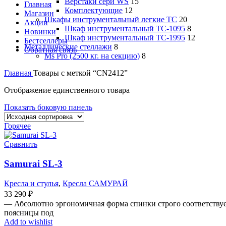
Верстаки сери WS
15
Главная
Комплектующие
12
Магазин
Шкафы инструментальный легкие ТС
20
Акции
Шкаф инструментальный TC-1095
8
Новинки
Шкаф инструментальный TC-1995
12
Бестселлеры
Металлические стеллажи
8
Обратная связь
Ms Pro (2500 кг. на секцию)
8
Главная
Товары с меткой “CN2412”
Отображение единственного товара
Показать боковую панель
Горячее
Сравнить
Samurai SL-3
Кресла и стулья
,
Кресла САМУРАЙ
33 290
₽
— Абсолютно эргономичная форма спинки строго соответствует
поясницы под
Add to wishlist