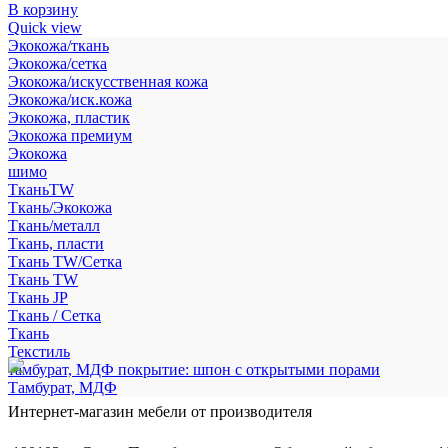
В корзину
Quick view
Экокожа/ткань
Экокожа/сетка
Экокожа/искусственная кожа
Экокожа/иск.кожа
Экокожа, пластик
Экокожа премиум
Экокожа
шимо
ТканьTW
Ткань/Экокожа
Ткань/металл
Ткань, пласти
Ткань TW/Сетка
Ткань TW
Ткань JP
Ткань / Сетка
Ткань
Текстиль
тамбурат, МДФ покрытие: шпон с открытыми порами
Тамбурат, МДФ
Интернет-магазин мебели от производителя