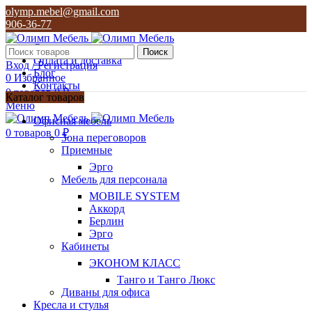
olymp.mebel@gmail.com
906-36-77
О нас
Поиск
Оплата и доставка
Вход / Регистрация
Блог
0
Избранное
Контакты
0
товаров
0
₽
Каталог товаров
Меню
olymp.mebel@gmail.com
Офисная мебель
906-36-77
0
товаров
0
₽
Зона переговоров
Приемные
Эрго
Мебель для персонала
MOBILE SYSTEM
Аккорд
Берлин
Эрго
Кабинеты
ЭКОНОМ КЛАСС
Танго и Танго Люкс
Диваны для офиса
Кресла и стулья