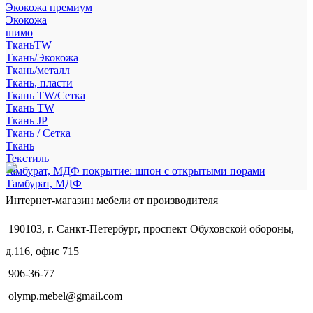
Экокожа премиум
Экокожа
шимо
ТканьTW
Ткань/Экокожа
Ткань/металл
Ткань, пласти
Ткань TW/Сетка
Ткань TW
Ткань JP
Ткань / Сетка
Ткань
Текстиль
тамбурат, МДФ покрытие: шпон с открытыми порами
Тамбурат, МДФ
Интернет-магазин мебели от производителя
190103, г. Санкт-Петербург, проспект Обуховской обороны,
д.116, офис 715
906-36-77
olymp.mebel@gmail.com