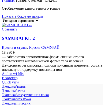
Главная
Товары с меткой “CN2417”
Отображение единственного товара
Показать боковую панель
Сравнить
SAMURAI KL-2
Кресла и стулья
,
Кресла САМУРАЙ
18 380
₽
— Абсолютно эргономичная форма спинки строго
соответствует анатомической форме тела человека.
Двухзонная регулировка подпора поясницы позволяет создать
идеальную поддержку поясницы под
Add to wishlist
В корзину
Quick view
Экокожа/ткань
Экокожа/сетка
Экокожа/искусственная кожа
Экокожа/иск.кожа
Экокожа, пластик