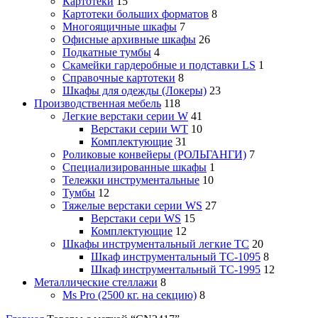
Картотеки
15
Картотеки больших форматов
8
Многоящичные шкафы
7
Офисные архивные шкафы
26
Подкатные тумбы
4
Скамейки гардеробные и подставки LS
1
Справочные картотеки
8
Шкафы для одежды (Локеры)
23
Производственная мебель
118
Легкие верстаки серии W
41
Верстаки серии WT
10
Комплектующие
31
Роликовые конвейеры (РОЛЬГАНГИ)
7
Специализированные шкафы
1
Тележки инструментальные
10
Тумбы
12
Тяжелые верстаки серии WS
27
Верстаки сери WS
15
Комплектующие
12
Шкафы инструментальный легкие ТС
20
Шкаф инструментальный TC-1095
8
Шкаф инструментальный TC-1995
12
Металлические стеллажи
8
Ms Pro (2500 кг. на секцию)
8