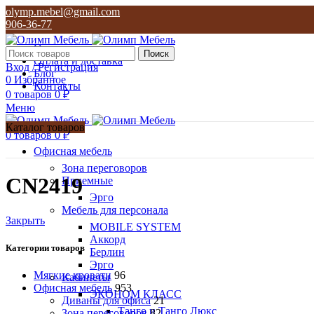
olymp.mebel@gmail.com
906-36-77
О нас
Поиск
Оплата и доставка
Вход / Регистрация
Блог
0
Избранное
Контакты
0
товаров
0
₽
Меню
Каталог товаров
0
товаров
0
₽
Офисная мебель
Зона переговоров
CN2419
Приемные
Эрго
Мебель для персонала
Закрыть
MOBILE SYSTEM
Аккорд
Категории товаров
Берлин
Эрго
Мягкие кровати
96
Кабинеты
Офисная мебель
953
ЭКОНОМ КЛАСС
Диваны для офиса
21
Танго и Танго Люкс
Зона переговоров
82