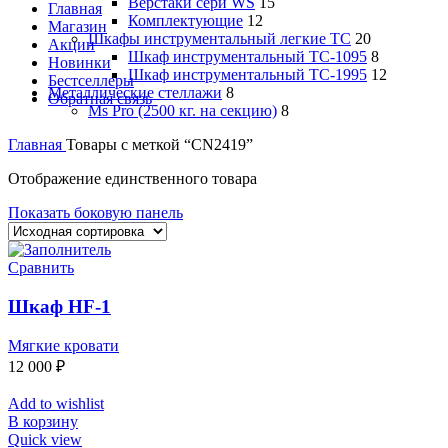
Верстаки сери WS
15
Главная
Комплектующие
12
Магазин
Шкафы инструментальный легкие ТС
20
Акции
Шкаф инструментальный TC-1095
8
Новинки
Шкаф инструментальный TC-1995
12
Бестселлеры
Металлические стеллажи
8
Обратная связь
Ms Pro (2500 кг. на секцию)
8
Главная
Товары с меткой “CN2419”
Отображение единственного товара
Показать боковую панель
Сравнить
Шкаф HF-1
Мягкие кровати
12 000
₽
Add to wishlist
В корзину
Quick view