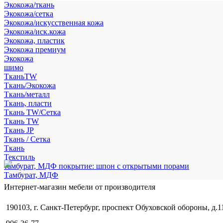
Экокожа/ткань
Экокожа/сетка
Экокожа/искусственная кожа
Экокожа/иск.кожа
Экокожа, пластик
Экокожа премиум
Экокожа
шимо
ТканьTW
Ткань/Экокожа
Ткань/металл
Ткань, пласти
Ткань TW/Сетка
Ткань TW
Ткань JP
Ткань / Сетка
Ткань
Текстиль
тамбурат, МДФ покрытие: шпон с открытыми порами
Тамбурат, МДФ
Интернет-магазин мебели от производителя
190103, г. Санкт-Петербург, проспект Обуховской обороны, д.1