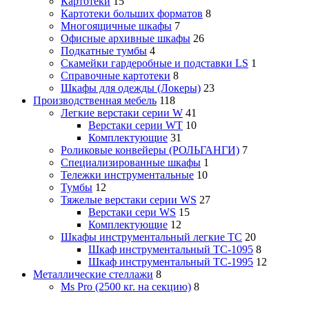
Картотеки
15
Картотеки больших форматов
8
Многоящичные шкафы
7
Офисные архивные шкафы
26
Подкатные тумбы
4
Скамейки гардеробные и подставки LS
1
Справочные картотеки
8
Шкафы для одежды (Локеры)
23
Производственная мебель
118
Легкие верстаки серии W
41
Верстаки серии WT
10
Комплектующие
31
Роликовые конвейеры (РОЛЬГАНГИ)
7
Специализированные шкафы
1
Тележки инструментальные
10
Тумбы
12
Тяжелые верстаки серии WS
27
Верстаки сери WS
15
Комплектующие
12
Шкафы инструментальный легкие ТС
20
Шкаф инструментальный TC-1095
8
Шкаф инструментальный TC-1995
12
Металлические стеллажи
8
Ms Pro (2500 кг. на секцию)
8