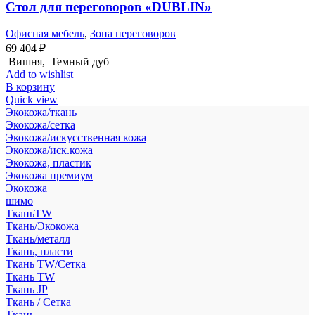
Стол для переговоров «DUBLIN»
Офисная мебель
,
Зона переговоров
69 404
₽
Вишня, Темный дуб
Add to wishlist
В корзину
Quick view
Экокожа/ткань
Экокожа/сетка
Экокожа/искусственная кожа
Экокожа/иск.кожа
Экокожа, пластик
Экокожа премиум
Экокожа
шимо
ТканьTW
Ткань/Экокожа
Ткань/металл
Ткань, пласти
Ткань TW/Сетка
Ткань TW
Ткань JP
Ткань / Сетка
Ткань