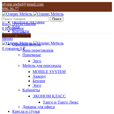
olymp.mebel@gmail.com
906-36-77
О нас
Поиск
Оплата и доставка
Вход / Регистрация
Блог
0
Избранное
Контакты
0
товаров
0
₽
Каталог товаров
Меню
olymp.mebel@gmail.com
Офисная мебель
906-36-77
0
товаров
0
₽
Зона переговоров
Приемные
Эрго
Мебель для персонала
MOBILE SYSTEM
Аккорд
Берлин
Эрго
Кабинеты
ЭКОНОМ КЛАСС
Танго и Танго Люкс
Диваны для офиса
Кресла и стулья