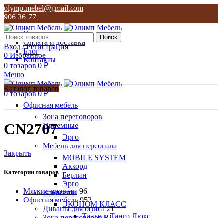
olymp.mebel@gmail.com
906-36-77
О нас
Поиск
Оплата и доставка
Вход / Регистрация
Блог
0
Избранное
Контакты
0
товаров
0
₽
Меню
Каталог товаров
0
товаров
0
₽
Офисная мебель
Зона переговоров
CN2707
Приемные
Эрго
Мебель для персонала
Закрыть
MOBILE SYSTEM
Аккорд
Категории товаров
Берлин
Эрго
Мягкие кровати
96
Кабинеты
Офисная мебель
953
ЭКОНОМ КЛАСС
Диваны для офиса
21
Танго и Танго Люкс
Зона переговоров
82