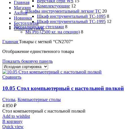
Верстаки сери WS
15
Главная
Комплектующие
12
Магазин
Шкафы инструментальный легкие ТС
20
Акции
Шкаф инструментальный TC-1095
8
Новинки
Шкаф инструментальный TC-1995
12
Бестселлеры
Металлические стеллажи
8
Обратная связь
Ms Pro (2500 кг. на секцию)
8
Главная
Товары с меткой “CN2707”
Отображение единственного товара
Показать боковую панель
Сравнить
10.05 Стол компьютерный с настольной полкой
Столы
,
Компьютерные столы
4 850
₽
Стол компьютерный с настольной полкой
Add to wishlist
В корзину
Quick view