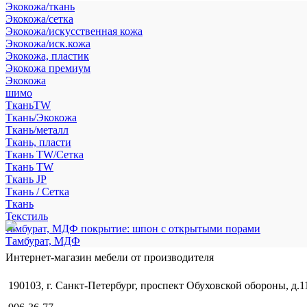
Экокожа/ткань
Экокожа/сетка
Экокожа/искусственная кожа
Экокожа/иск.кожа
Экокожа, пластик
Экокожа премиум
Экокожа
шимо
ТканьTW
Ткань/Экокожа
Ткань/металл
Ткань, пласти
Ткань TW/Сетка
Ткань TW
Ткань JP
Ткань / Сетка
Ткань
Текстиль
тамбурат, МДФ покрытие: шпон с открытыми порами
Тамбурат, МДФ
Интернет-магазин мебели от производителя
190103, г. Санкт-Петербург, проспект Обуховской обороны, д.1