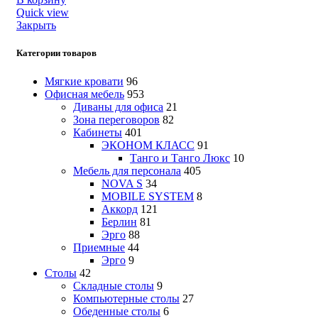
Quick view
Закрыть
Категории товаров
Мягкие кровати
96
Офисная мебель
953
Диваны для офиса
21
Зона переговоров
82
Кабинеты
401
ЭКОНОМ КЛАСС
91
Танго и Танго Люкс
10
Мебель для персонала
405
NOVA S
34
MOBILE SYSTEM
8
Аккорд
121
Берлин
81
Эрго
88
Приемные
44
Эрго
9
Столы
42
Складные столы
9
Компьютерные столы
27
Обеденные столы
6