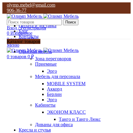
olymp.mebel@gmail.com
906-36-77
О нас
Поиск
Оплата и доставка
Вход / Регистрация
Блог
0
Избранное
Контакты
0
товаров
0
₽
Каталог товаров
Меню
olymp.mebel@gmail.com
Офисная мебель
906-36-77
0
товаров
0
₽
Зона переговоров
Приемные
Эрго
Мебель для персонала
MOBILE SYSTEM
Аккорд
Берлин
Эрго
Кабинеты
ЭКОНОМ КЛАСС
Танго и Танго Люкс
Диваны для офиса
Кресла и стулья