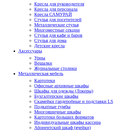
Кресла для руководителя
Кресла для персонала
Кресла САМУРАЙ
Стулья для посетителей
Металлические стулья
Многоместные секции
Стулья для кафе и баров
Стулья для дома
Детские кресла
Аксессуары
Урны
Вешалки
Журнальные столики
Металлическая мебель
Картотеки
Офисные архивные шкафы
Шкафы для одежды (Локеры)
Бухгалтерские шкафы
Скамейки гардеробные и подставки LS
Подкатные тумбы
Многоящичные шкафы
Картотеки больших форматов
Индивидуальные шкафы кассира
Абонентский шкаф (ячейки)