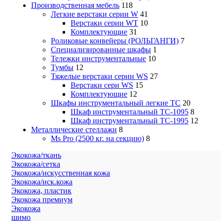
Производственная мебель
118
Легкие верстаки серии W
41
Верстаки серии WT
10
Комплектующие
31
Роликовые конвейеры (РОЛЬГАНГИ)
7
Специализированные шкафы
1
Тележки инструментальные
10
Тумбы
12
Тяжелые верстаки серии WS
27
Верстаки сери WS
15
Комплектующие
12
Шкафы инструментальный легкие ТС
20
Шкаф инструментальный TC-1095
8
Шкаф инструментальный TC-1995
12
Металлические стеллажи
8
Ms Pro (2500 кг. на секцию)
8
Экокожа/ткань
Экокожа/сетка
Экокожа/искусственная кожа
Экокожа/иск.кожа
Экокожа, пластик
Экокожа премиум
Экокожа
шимо