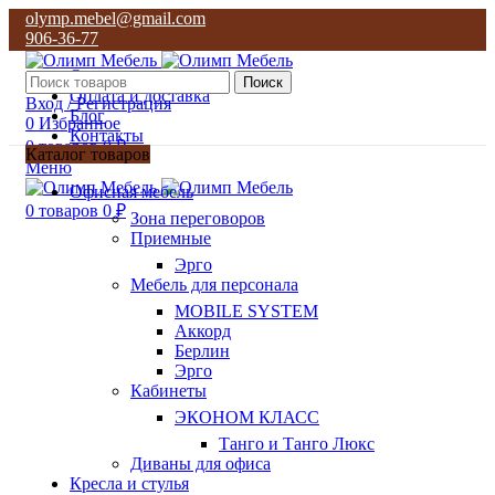
olymp.mebel@gmail.com
906-36-77
О нас
Поиск
Оплата и доставка
Вход / Регистрация
Блог
0
Избранное
Контакты
0
товаров
0
₽
Каталог товаров
Меню
olymp.mebel@gmail.com
Офисная мебель
906-36-77
0
товаров
0
₽
Зона переговоров
Приемные
Эрго
Мебель для персонала
MOBILE SYSTEM
Аккорд
Берлин
Эрго
Кабинеты
ЭКОНОМ КЛАСС
Танго и Танго Люкс
Диваны для офиса
Кресла и стулья