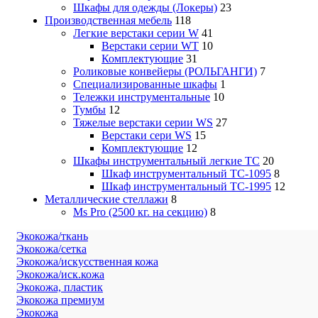
Шкафы для одежды (Локеры)
23
Производственная мебель
118
Легкие верстаки серии W
41
Верстаки серии WT
10
Комплектующие
31
Роликовые конвейеры (РОЛЬГАНГИ)
7
Специализированные шкафы
1
Тележки инструментальные
10
Тумбы
12
Тяжелые верстаки серии WS
27
Верстаки сери WS
15
Комплектующие
12
Шкафы инструментальный легкие ТС
20
Шкаф инструментальный TC-1095
8
Шкаф инструментальный TC-1995
12
Металлические стеллажи
8
Ms Pro (2500 кг. на секцию)
8
Экокожа/ткань
Экокожа/сетка
Экокожа/искусственная кожа
Экокожа/иск.кожа
Экокожа, пластик
Экокожа премиум
Экокожа