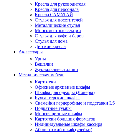
Кресла для руководителя
Кресла для персонала
Кресла САМУРАЙ
Стулья для посетителей
Металлические стулья
Многоместные секции
Стулья для кафе и баров
Стулья для дома
Детские кресла
Аксессуары
Урны
Вешалки
Журнальные столики
Металлическая мебель
Картотеки
Офисные архивные шкафы
Шкафы для одежды (Локеры)
Бухгалтерские шкафы
Скамейки гардеробные и подставки LS
Подкатные тумбы
Многоящичные шкафы
Картотеки больших форматов
Индивидуальные шкафы кассира
Абонентский шкаф (ячейки)