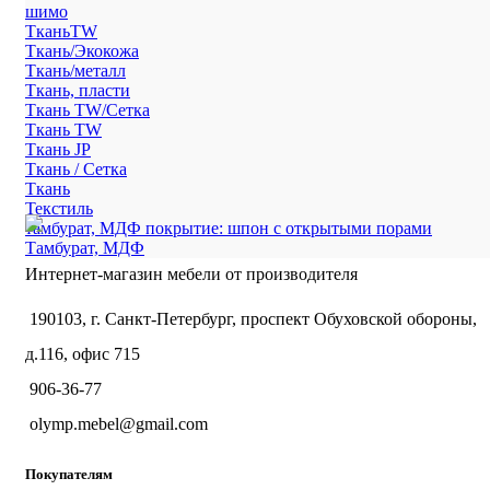
шимо
ТканьTW
Ткань/Экокожа
Ткань/металл
Ткань, пласти
Ткань TW/Сетка
Ткань TW
Ткань JP
Ткань / Сетка
Ткань
Текстиль
тамбурат, МДФ покрытие: шпон с открытыми порами
Тамбурат, МДФ
Интернет-магазин мебели от производителя
190103, г. Санкт-Петербург, проспект Обуховской обороны,
д.116, офис 715
906-36-77
olymp.mebel@gmail.com
Покупателям